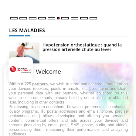
LES MALADIES
Hypotension orthostatique : quand la
pression artérielle chute au lever
Welcome
Drépanocytose : une déformation des
globules rouges aux conséquences
graves
With our 225
partners
, we wish to store and access information on
your devices (cookies, pixels in emails, etc.), combine and share
your personal data with our partners, whether collected on this
website or in our emails, already held by some of us, or obtained
Maladie de Charcot (Sclérose latérale
later, including in other contexts.
amyotrophique)
Processing this data (identifiers, browsing, preferences, purchases,
loyalty programs, IP, postal addresses and emails, phone, precise
geolocation, etc.) allows developing and offering you services,
content, commercial offers and ads across your devices and
screens (including by email, post, SMS, phone, audio, and video),
personalising them, measuring their performance, and analysing
audiences.