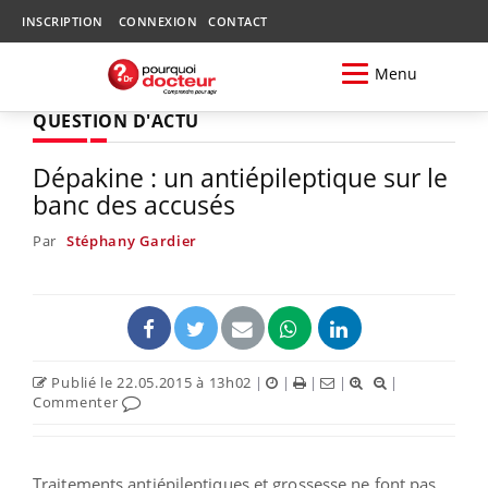
INSCRIPTION
CONNEXION
CONTACT
Menu
QUESTION D'ACTU
Dépakine : un antiépileptique sur le
banc des accusés
Par
Stéphany Gardier
Publié le 22.05.2015 à 13h02
|
|
|
|
|
Commenter
Traitements antiépileptiques et grossesse ne font pas