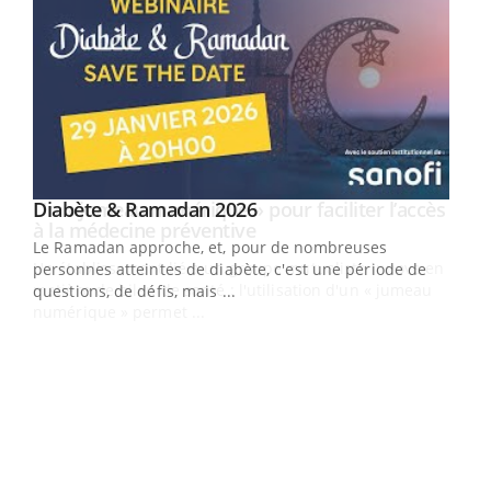
Youtube
Diabète & Ramadan 2026
Un « jumeau numérique » pour faciliter l’accès
Youtube
Youtube
Youtube
à la médecine préventive
Le Ramadan approche, et, pour de nombreuses
Un établissement lié à un groupe mutualiste innove en
personnes atteintes de diabète, c'est une période de
matière de bilan de santé : l'utilisation d'un « jumeau
questions, de défis, mais ...
numérique » permet ...
COU
You
Coup
vous
épis