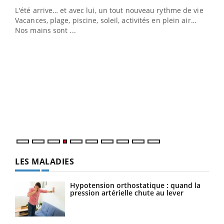
L'été arrive… et avec lui, un tout nouveau rythme de vie !
Vacances, plage, piscine, soleil, activités en plein air…
Nos mains sont ...
Dia
You
Le 
pers
ques
LES MALADIES
Hypotension orthostatique : quand la
pression artérielle chute au lever