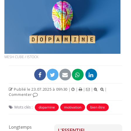
MESH CUBE / ISTOCK
Publié le 23.07.2025 à 09h30
|
|
|
|
|
Commenter
Mots clés :
dopamine
motivation
bien être
Longtemps
L'ESSENTIEL