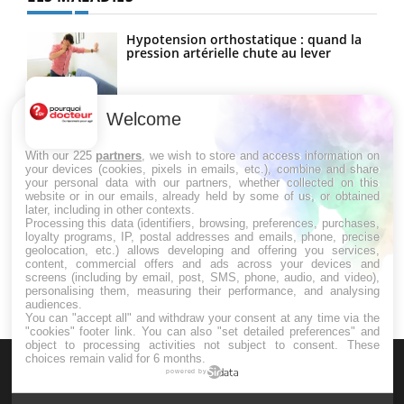
Hypotension orthostatique : quand la
pression artérielle chute au lever
Welcome
Drépanocytose : une déformation des
globules rouges aux conséquences
graves
With our 225
partners
, we wish to store and access information on
your devices (cookies, pixels in emails, etc.), combine and share
your personal data with our partners, whether collected on this
website or in our emails, already held by some of us, or obtained
Maladie de Charcot (Sclérose latérale
later, including in other contexts.
amyotrophique)
Processing this data (identifiers, browsing, preferences, purchases,
loyalty programs, IP, postal addresses and emails, phone, precise
geolocation, etc.) allows developing and offering you services,
content, commercial offers and ads across your devices and
screens (including by email, post, SMS, phone, audio, and video),
personalising them, measuring their performance, and analysing
audiences.
You can "accept all" and withdraw your consent at any time via the
"cookies" footer link
. You can also "set detailed preferences" and
object to processing activities not subject to consent. These
choices remain valid for 6 months.
powered by