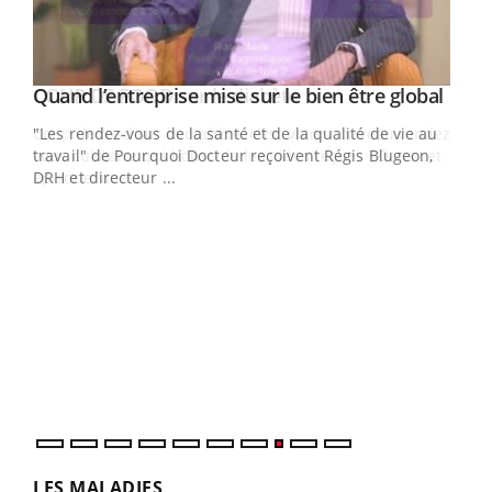
Yout
Quand l’entreprise mise sur le bien être global
Youtube
ndez-
"Les rendez-vous de la santé et de la qualité de vie au
cet
travail" de Pourquoi Docteur reçoivent Régis Blugeon,
DRH et directeur ...
Ecz
You
(3/3
Dans
vous
quot
LES MALADIES