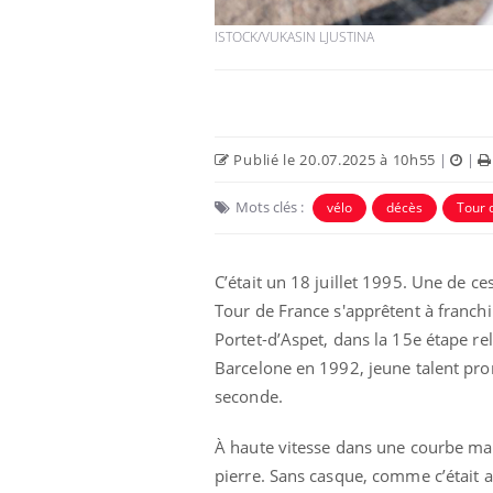
ISTOCK/VUKASIN LJUSTINA
Publié le 20.07.2025 à 10h55
|
|
Eczéma Chronique des Mains :
Car
Mots clés :
Youtube
You
vélo
décès
Tour 
Youtube
expliquer ma maladie
pré
Il y a des sujets qui sont faciles à aborder...
Fati
C’était un 18 juillet 1995. Une de ce
d'autres non ! D'un côté, poser des
mêm
Tour de France s'apprêtent à franchir
questions sur la maladie d'un proche c'est
care
montrer ...
...
Portet-d’Aspet, dans la 15e étape re
Barcelone en 1992, jeune talent prom
seconde.
À haute vitesse dans une courbe mal 
pierre. Sans casque, comme c’était a