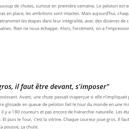
eaucoup de chutes, surtout en première semaine. Le peloton est 
s en place, les ambitions sont intactes. Mais aujourd’hui, chaq
retransmet les étapes dans leur intégralité, avec des dizaines de
haînes. Rien ne nous échappe. Alors, forcément, on a l’impression
os, il faut être devant, s'imposer"
ossissant. Avant, une chute passait inaperçue si elle n’impliquait
e glissade en queue de peloton fait le tour du monde en une mi
 il y a 180 coureurs et pas encore de hiérarchie naturelle. Les ét
 Et puis le Tour, c’est la vitrine. Chaque coureur joue gros. Il fau
Ça pousse, ça chute.