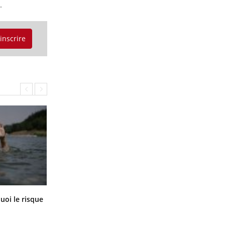
.
'inscrire
Le Viagra pourrait-il freiner la
uoi le risque
propagation du cancer ?
?