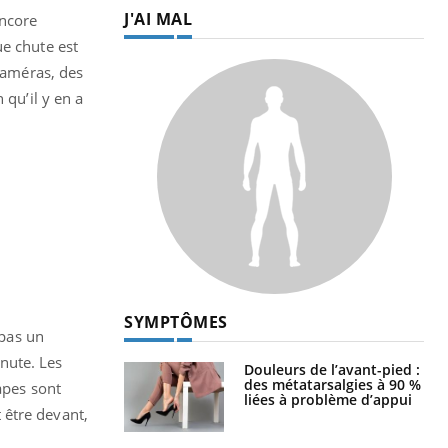
J'AI MAL
encore
ue chute est
 caméras, des
 qu’il y en a
SYMPTÔMES
 pas un
nute. Les
Douleurs de l’avant-pied :
des métatarsalgies à 90 %
apes sont
liées à problème d’appui
t être devant,