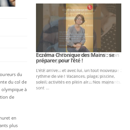
ale : et si on
Eczéma Chronique des Mains : se
Youtube
ube
Youtube
préparer pour l’été !
e diabète de type 2
L'été arrive… et avec lui, un tout nouveau
 coureurs du
çues chez les
rythme de vie ! Vacances, plage, piscine,
ente du col de
ez les soignants.
soleil, activités en plein air… Nos mains
sont ...
on olympique à
Di
You
tion de
Le 
nom
dia
muret en
défi
ants plus