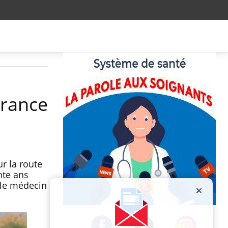
France
ur la route
nte ans
s le médecin
Publicité