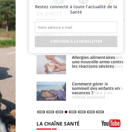
Restez connecté à toute l’actualité de la
Twitter
Facebook
Instagram
Santé
EN DIRECT
phone nuit-il à
Légionellose en Suisse :
tissage de la
quelle est l’origine de la
?
contamination ?
S'INSCRIRE À LA NEWSLETTER
par une tique en
Allergies alimentaires :
, elle reste dans
une nouvelle arme contre
 pendant 42 jours
les réactions sévères
par un
Comment gérer le
a, une petite fille
sommeil des enfants en
e grâce à un
vacances ?
essentiel
LA CHAÎNE SANTÉ
Youtube