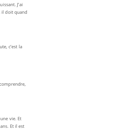
issant. J’ai
 il doit quand
te, c’est la
r comprendre,
une vie. Et
ns. Et il est