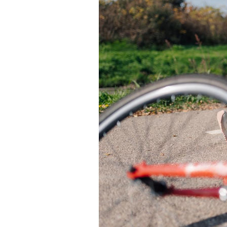
VIH : la fin du comprimé
tous les jours se profile-t-
elle enfin ?
Pourquoi votre ventre
gâche-t-il les premiers
jours de vos vacances ?
Fortes chaleurs :
pourquoi le risque de
noyade grimpe-t-il ?