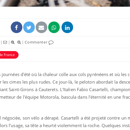
|
|
|
Commenter
ence en fer : comprendre pour
Insuline & Charge ment
tube
Youtube
de France
Youtube
Yout
venir
osait en parler??
gue, irritabilité, brouillard mental ou
En 2026, l'insuline dans l
s journées d'été où la chaleur colle aux cols pyrénéens et où les
e alopécie… Les symptômes de la
reste entourée d'idées re
 les cimes les plus rudes. Ce jour-là, le peloton abordait la desc
nce en fer sont multiples ce qui la rend
patients comme parfois ch
liant Saint-Girons à Cauterets. L'Italien Fabio Casartelli, champi
etteur de l'équipe Motorola, bascula dans l'éternité en une frac
négociée, son vélo a dérapé. Casartelli a été projeté contre un 
lors l’usage, sa tête a heurté violemment la roche. Quelques inst