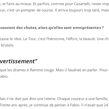
e, et faire au mieux. Et parfois, comme pour Casartelli, rester impu
r, c’est un pompier de course. Il arrive toujours trop tard, mais
 souvent des chutes, alors qu’elles sont omniprésentes ?
asse le rêve. Le Tour, c’est l’héroïsme, l’effort, la beauté. Une chu
 brutale.
avertissement"
s que les drames à flamme rouge. Mais il faudrait en parler. Pou
abio.
is il ne doit pas être une loterie. Chaque coureur a une famille, 
ente ans après, je continue de penser à Fabio. Il n’avait que 24 a