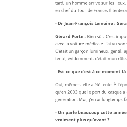
tard, un homme arrive sur les lieux. 
en chef du Tour de France. Il tentera
- Dr Jean-François Lemoine : Géra
Gérard Porte :
Bien sûr. C’est imposs
avec la voiture médicale. J’ai vu son v
C’était un garçon lumineux, gentil, ap
tenté, évidemment, c’était mon rôle.
- Est-ce que c’est à ce moment-là
Oui, même si elle a été lente. À l'ép
qu’en 2003 que le port du casque a é
génération. Moi, j’en ai longtemps f
- On parle beaucoup cette année d
vraiment plus qu’avant ?