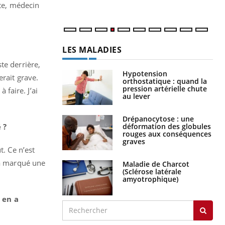
rte, médecin
LES MALADIES
ste derrière,
Hypotension
erait grave.
orthostatique : quand la
pression artérielle chute
 faire. J’ai
au lever
Drépanocytose : une
déformation des globules
 ?
rouges aux conséquences
graves
t. Ce n’est
 a marqué une
Maladie de Charcot
(Sclérose latérale
amyotrophique)
 en a