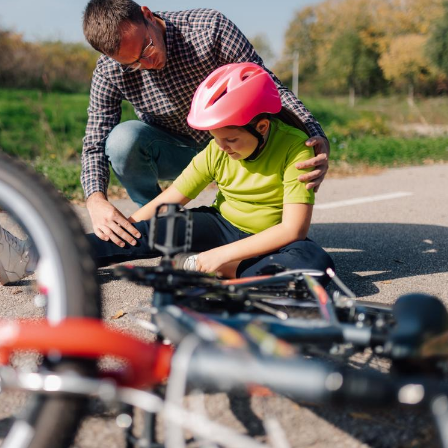
Le Viagra pourrait-il
Le smart
freiner la propagation du
l'appren
cancer ?
lecture 
Pourquoi manger moins
Mordue 
de protéines pourrait
vacances
finalement être bénéfique
le coma
Grossesse et chaleur : ce
Mordue 
que dit la science
barracud
secouru
réflexe 