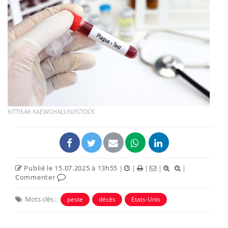
KITTISAK KAEWCHALUN/ISTOCK
Publié le 15.07.2025 à 13h55
|
|
|
|
|
Commenter
Mots clés :
peste
décès
Etats-Unis