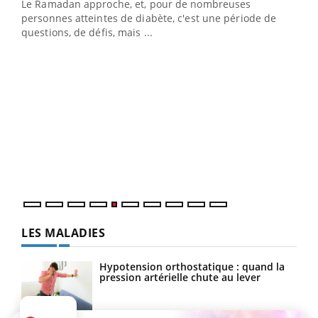
Le Ramadan approche, et, pour de nombreuses
personnes atteintes de diabète, c'est une période de
questions, de défis, mais ...
Un « jumeau numérique » pour faciliter l’accès
COU
Youtube
You
Youtube
à la médecine préventive
Coup
Un établissement lié à un groupe mutualiste innove en
vous
matière de bilan de santé : l'utilisation d'un « jumeau
épis
numérique » permet ...
LES MALADIES
Hypotension orthostatique : quand la
pression artérielle chute au lever