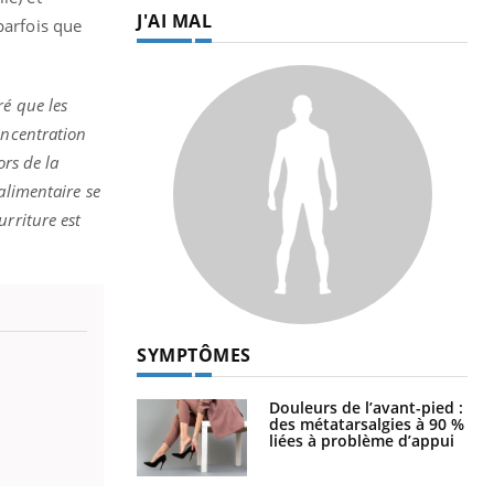
J'AI MAL
parfois que
ré que les
oncentration
ors de la
alimentaire se
urriture est
SYMPTÔMES
Douleurs de l’avant-pied :
des métatarsalgies à 90 %
liées à problème d’appui