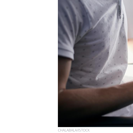
VIH : la fin du comprimé
tous les jours se profile-t-
elle enfin ?
Pourquoi votre ventre
gâche-t-il les premiers
jours de vos vacances ?
Fortes chaleurs :
pourquoi le risque de
noyade grimpe-t-il ?
CHALABALA/ISTOCK