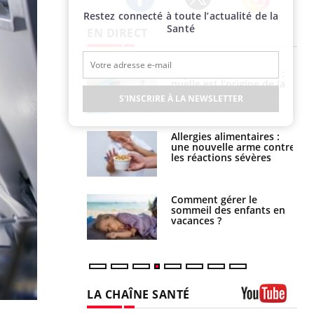
Restez connecté à toute l’actualité de la
Twitter
Facebook
Instagram
Santé
EN DIRECT
phone nuit-il à
Légionellose en Suisse :
tissage de la
quelle est l’origine de la
?
contamination ?
S'INSCRIRE À LA NEWSLETTER
par une tique en
Allergies alimentaires :
, elle reste dans
une nouvelle arme contre
 pendant 42 jours
les réactions sévères
par un
Comment gérer le
a, une petite fille
sommeil des enfants en
e grâce à un
vacances ?
essentiel
LA CHAÎNE SANTÉ
Youtube