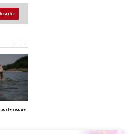
'inscrire
Le Viagra pourrait-il freiner la
uoi le risque
propagation du cancer ?
?