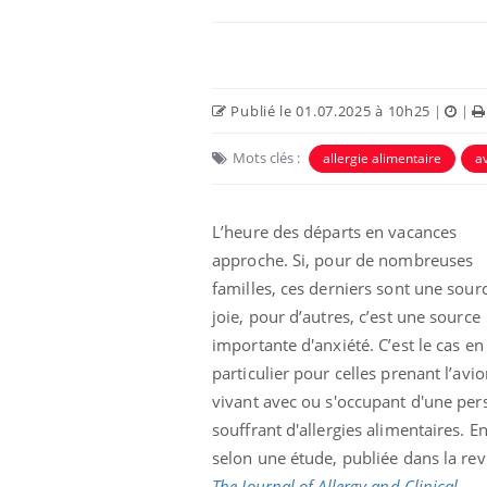
Publié le 01.07.2025 à 10h25
|
|
Mots clés :
allergie alimentaire
a
Eczéma Chronique des Mains :
Car
Youtube
You
Youtube
expliquer ma maladie
pré
L’heure des départs en vacances
approche. Si, pour de nombreuses
Il y a des sujets qui sont faciles à aborder...
Fati
d'autres non ! D'un côté, poser des
mêm
familles, ces derniers sont une sour
questions sur la maladie d'un proche c'est
care
joie, pour d’autres, c’est une source
montrer ...
...
importante d'anxiété. C’est le cas en
particulier pour celles prenant l’avio
vivant avec ou s'occupant d'une pe
souffrant d'allergies alimentaires. En
selon une étude, publiée dans la re
The Journal of Allergy and Clinical