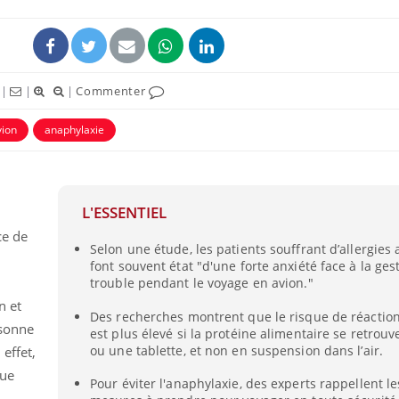
|
|
|
Commenter
vion
anaphylaxie
ence en fer : comprendre pour
Insuline & Charge ment
tube
Youtube
Youtube
Yout
venir
osait en parler??
L'ESSENTIEL
gue, irritabilité, brouillard mental ou
En 2026, l'insuline dans l
e alopécie… Les symptômes de la
reste entourée d'idées re
ce de
Selon une étude, les patients souffrant d’allergies
nce en fer sont multiples ce qui la rend
patients comme parfois ch
font souvent état "d'une forte anxiété face à la ges
trouble pendant le voyage en avion."
n et
Des recherches montrent que le risque de réaction
rsonne
est plus élevé si la protéine alimentaire se retrouv
ou une tablette, et non en suspension dans l’air.
 effet,
vue
Pour éviter l'anaphylaxie, des experts rappellent le