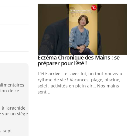
ale : et si on
Eczéma Chronique des Mains : se
Youtube
ube
Youtube
préparer pour l’été !
e diabète de type 2
L'été arrive… et avec lui, un tout nouveau
çues chez les
rythme de vie ! Vacances, plage, piscine,
 alimentaires
ez les soignants.
soleil, activités en plein air… Nos mains
tion de ce
sont ...
Di
You
 à l’arachide
Le 
e sur un siège
nom
dia
défi
s sept