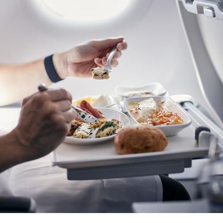
Le Viagra pourrait-il
Le smart
freiner la propagation du
l'appren
cancer ?
lecture 
Pourquoi manger moins
Mordue 
de protéines pourrait
vacances
finalement être bénéfique
le coma
Grossesse et chaleur : ce
Mordue 
que dit la science
barracud
secouru
réflexe 