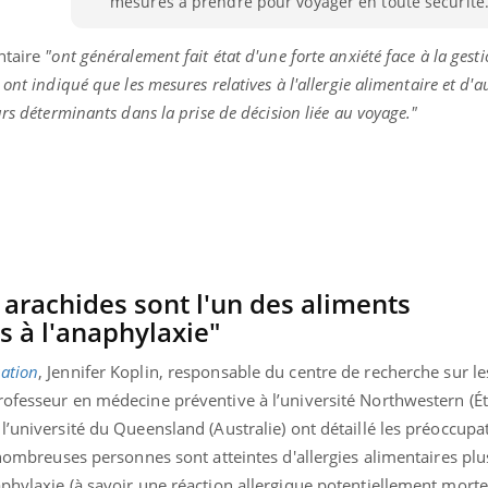
mesures à prendre pour voyager en toute sécurité
ntaire
"ont généralement fait état d'une forte anxiété face à la gest
ont indiqué que les mesures relatives à l'allergie alimentaire et d'a
rs déterminants dans la prise de décision liée au voyage."
 arachides sont l'un des aliments
 à l'anaphylaxie"
ation
, Jennifer Koplin, responsable du centre de recherche sur les
ofesseur en médecine préventive à l’université Northwestern (Éta
l’université du Queensland (Australie) ont détaillé les préoccupa
 nombreuses personnes sont atteintes d'allergies alimentaires plu
phylaxie (à savoir une réaction allergique potentiellement mortel