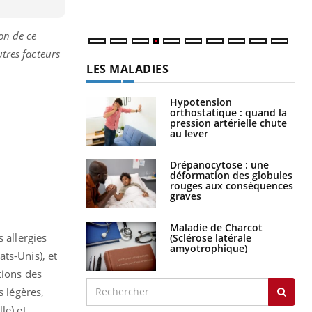
.
ion de ce
utres facteurs
LES MALADIES
Hypotension
orthostatique : quand la
pression artérielle chute
au lever
Drépanocytose : une
déformation des globules
rouges aux conséquences
graves
Maladie de Charcot
 allergies
(Sclérose latérale
amyotrophique)
ts-Unis), et
tions des
s légères,
le) et