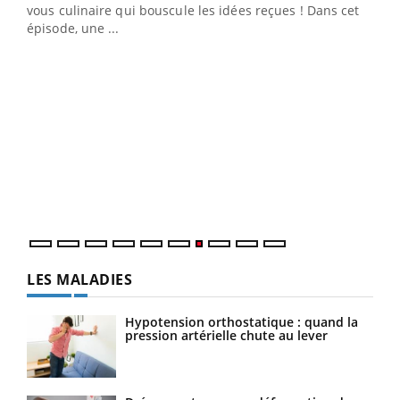
 en
vous culinaire qui bouscule les idées reçues ! Dans cet
u
épisode, une ...
Qua
You
"Les
trav
DRH 
LES MALADIES
Hypotension orthostatique : quand la
pression artérielle chute au lever