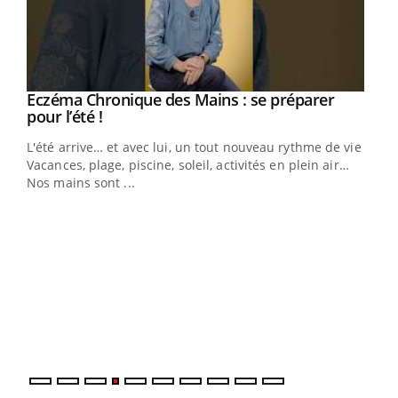
Eczéma Chronique des Mains : se préparer
Youtube
Youtube
pour l’été !
L'été arrive… et avec lui, un tout nouveau rythme de vie !
Vacances, plage, piscine, soleil, activités en plein air…
Nos mains sont ...
Dia
You
Le 
pers
ques