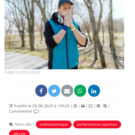
THREE SPOTS/ISTOCK
Publié le 20.06.2025 à 13h25
|
|
|
|
|
Commenter
Mots clés :
antihistaminique
performances sportives
allergie