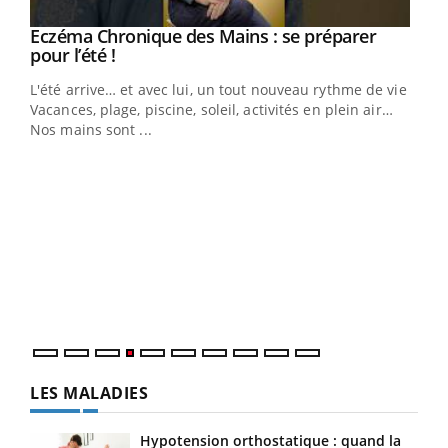
Eczéma Chronique des Mains : se préparer
Youtube
Youtube
pour l’été !
L'été arrive… et avec lui, un tout nouveau rythme de vie !
Vacances, plage, piscine, soleil, activités en plein air…
Nos mains sont ...
Dia
You
Le 
pers
ques
LES MALADIES
Hypotension orthostatique : quand la