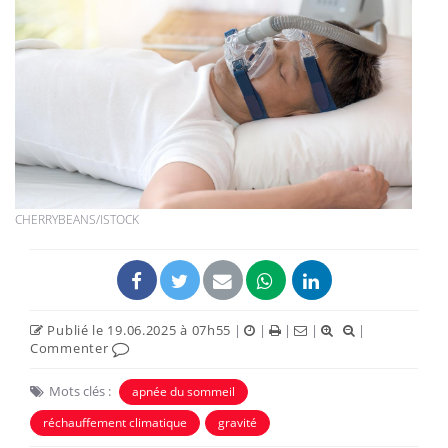
CHERRYBEANS/ISTOCK
Publié le 19.06.2025 à 07h55
|
|
|
|
|
Commenter
Mots clés :
apnée du sommeil
réchauffement climatique
gravité