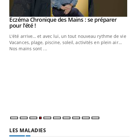
Eczéma Chronique des Mains : se préparer
Youtube
Youtube
pour l’été !
L'été arrive… et avec lui, un tout nouveau rythme de vie !
Vacances, plage, piscine, soleil, activités en plein air…
Nos mains sont ...
Dia
You
Le 
pers
ques
LES MALADIES