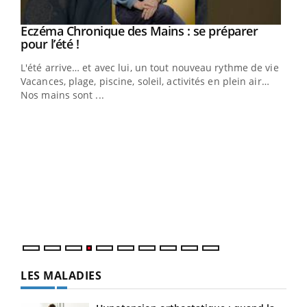
Eczéma Chronique des Mains : se préparer
Youtube
Youtube
pour l’été !
L'été arrive… et avec lui, un tout nouveau rythme de vie !
Vacances, plage, piscine, soleil, activités en plein air…
Nos mains sont ...
Dia
You
Le 
pers
ques
LES MALADIES