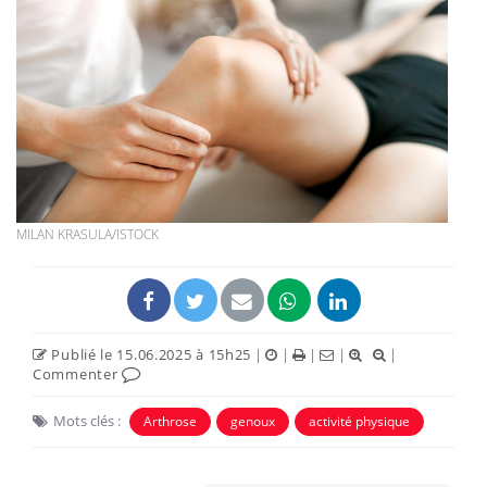
MILAN KRASULA/ISTOCK
Publié le 15.06.2025 à 15h25
|
|
|
|
|
Commenter
Mots clés :
Arthrose
genoux
activité physique