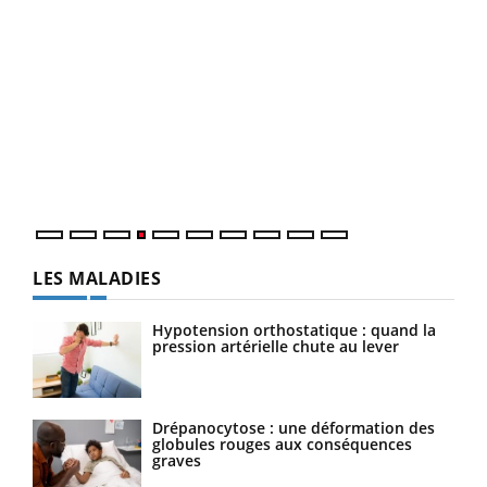
Dia
You
Le 
pers
ques
LES MALADIES
Hypotension orthostatique : quand la
pression artérielle chute au lever
Drépanocytose : une déformation des
globules rouges aux conséquences
graves