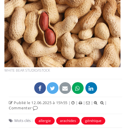
WHITE BEAR STUDIO/ISTOCK
Publié le 12.06.2025 à 15h55
|
|
|
|
|
Commenter
Mots clés :
allergie
arachides
génétique