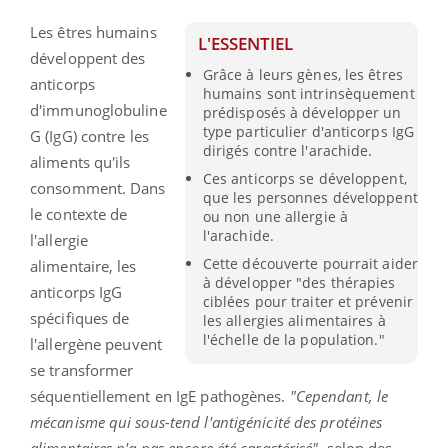
Les êtres humains
L'ESSENTIEL
développent des
Grâce à leurs gènes, les êtres
anticorps
humains sont intrinsèquement
d'immunoglobuline
prédisposés à développer un
type particulier d'anticorps IgG
G (IgG) contre les
dirigés contre l'arachide.
aliments qu'ils
Ces anticorps se développent,
consomment. Dans
que les personnes développent
le contexte de
ou non une allergie à
l'arachide.
l'allergie
Cette découverte pourrait aider
alimentaire, les
à développer "des thérapies
anticorps IgG
ciblées pour traiter et prévenir
spécifiques de
les allergies alimentaires à
l'échelle de la population."
l'allergène peuvent
se transformer
séquentiellement en IgE pathogènes.
"Cependant, le
mécanisme qui sous-tend l'antigénicité des protéines
alimentaires n'a pas encore été caractérisé",
selon des