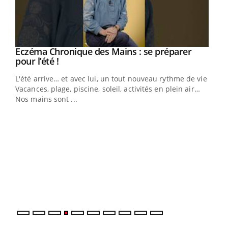
Eczéma Chronique des Mains : se préparer
Youtube
Youtube
pour l’été !
L'été arrive… et avec lui, un tout nouveau rythme de vie !
Vacances, plage, piscine, soleil, activités en plein air…
Nos mains sont ...
Dia
You
Le 
pers
ques