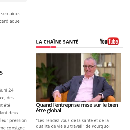
x semaines
 cardiaque.
LA CHAÎNE SANTÉ
Youtube
s
éuni 24
ce, des
Youtube
 diabète
Quand l’entreprise mise sur le bien
Youtube
nt été
Youtube
être global
ndant deux
e, c'est votre
 leur pression
"Les rendez-vous de la santé et de la
naire qui
qualité de vie au travail" de Pourquoi
 ! Dans cet
omme consigne