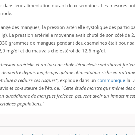
ualiste innove en matière de bilan de
épisode, une ...
r dans leur alimentation durant deux semaines. Les mesures ont
é : l'utilisation d'un « jumeau
riode.
érique » permet ...
angé des mangues, la pression artérielle systolique des participa
Hg). La pression artérielle moyenne avait chuté de son côté de
30 grammes de mangues pendant deux semaines était pour sa p
12,9 mg/dl et du mauvais cholestérol de 12,6 mg/dl.
tension artérielle et un taux de cholestérol élevé contribuent forte
st démontré depuis longtemps qu'une alimentation riche en nutrime
tribue à réduire ces risques"
, explique dans un
communiqué
la D
Davis et co-auteure de l'étude.
"Cette étude montre que même des
n quotidienne de mangues fraîches, peuvent avoir un impact mesu
ertaines populations."