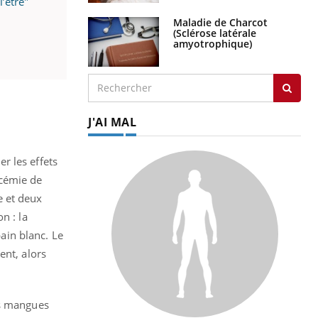
’être"
Maladie de Charcot
(Sclérose latérale
amyotrophique)
J'AI MAL
er les effets
ycémie de
e et deux
n : la
ain blanc. Le
ent, alors
es mangues