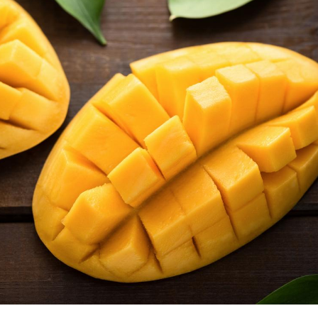
Comment gérer le
Cerveau 
sommeil des enfants en
"madele
vacances ?
enfin ex
Bilan prévention : ce que
Intoléra
les kinés pourront
nouvell
bientôt faire
recomma
HAS
TDAH : quel est ce
Insuffis
traitement autorisé aux
comment
États-Unis ?
préveni