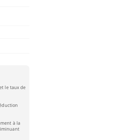
et le taux de
réduction
ement à la
diminuant