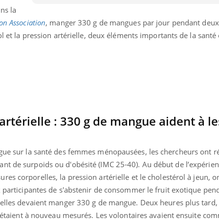
ns la
on Association
, manger 330 g de mangues par jour pendant deu
ol et la pression artérielle, deux éléments importants de la santé
artérielle : 330 g de mangue aident à le
ngue sur la santé des femmes ménopausées, les chercheurs ont r
nt de surpoids ou d'obésité (IMC 25-40). Au début de l’expérien
« jumeau numérique » pour
COUP DE FOOD sur le
tube
Youtube
s corporelles, la pression artérielle et le cholestérol à jeun, o
iliter l’accès à la médecine
x participantes de s'abstenir de consommer le fruit exotique pe
Youtube
Coup de food sur le diabèt
ventive
, elles devaient manger 330 g de mangue. Deux heures plus tard,
nouveau rendez-vous culi
établissement lié à un groupe
bouscule les idées reçues
ol étaient à nouveau mesurés. Les volontaires avaient ensuite c