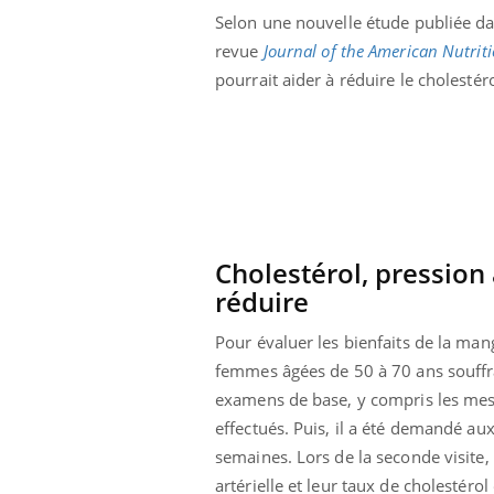
Selon une nouvelle étude publiée da
revue
Journal of the American Nutriti
pourrait aider à réduire le cholestér
Cholestérol, pression 
réduire
Pour évaluer les bienfaits de la ma
femmes âgées de 50 à 70 ans souffra
Youtube
 Mains : se
Diabète & Ramadan 2026
Un 
Youtube
You
examens de base, y compris les mesure
outube
fac
effectués. Puis, il a été demandé au
Le Ramadan approche, et, pour de
pré
semaines. Lors de la seconde visite
un tout nouveau
nombreuses personnes atteintes de
Un 
lage, piscine,
diabète, c'est une période de questions, de
artérielle et leur taux de cholestér