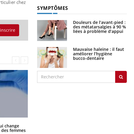
ticulier chez
SYMPTÔMES
Douleurs de l’avant-pied :
des métatarsalgies à 90 %
'inscrire
liées à problème d’appui
Mauvaise haleine : il faut
améliorer l’hygiène
bucco-dentaire
La sieste empêche-t-elle de dormir
ui change
la nuit ?
ge des femmes