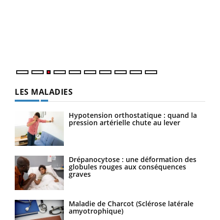
Ecz
pour
L'ét
Vaca
Nos 
LES MALADIES
Hypotension orthostatique : quand la
pression artérielle chute au lever
Drépanocytose : une déformation des
globules rouges aux conséquences
graves
Maladie de Charcot (Sclérose latérale
amyotrophique)