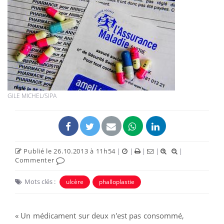
GILE MICHEL/SIPA
Publié le 26.10.2013 à 11h54
|
|
|
|
|
Commenter
Mots clés :
ulcère
phalloplastie
« Un médicament sur deux n'est pas consommé,