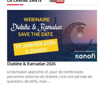
LA CHAÎNE SANTÉ
Youtube
Youtube
Diabète & Ramadan 2026
Youtube
Le Ramadan approche, et, pour de nombreuses
vie !
personnes atteintes de diabète, c'est une période de
…
questions, de défis, mais ...
Un 
You