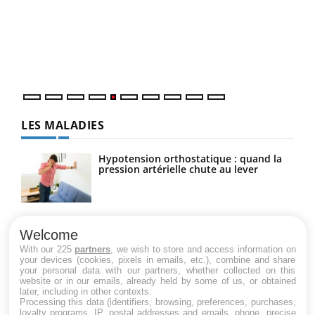
à l
Un é
mati
numé
LES MALADIES
Hypotension orthostatique : quand la
pression artérielle chute au lever
Drépanocytose : une déformation des
globules rouges aux conséquences
Welcome
graves
With our 225
partners
, we wish to store and access information on
your devices (cookies, pixels in emails, etc.), combine and share
your personal data with our partners, whether collected on this
website or in our emails, already held by some of us, or obtained
Maladie de Charcot (Sclérose latérale
later, including in other contexts.
amyotrophique)
Processing this data (identifiers, browsing, preferences, purchases,
loyalty programs, IP, postal addresses and emails, phone, precise