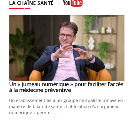
LA CHAÎNE SANTÉ
Youtube
Un « jumeau numérique » pour faciliter l’accès
Youtube
Youtube
à la médecine préventive
Un établissement lié à un groupe mutualiste innove en
e
matière de bilan de santé : l'utilisation d'un « jumeau
numérique » permet ...
COU
You