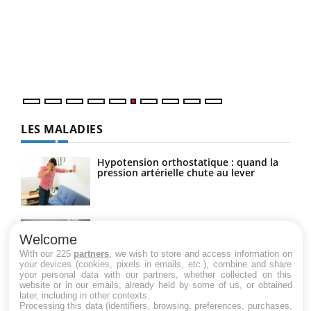
Coup
vous
épis
LES MALADIES
Hypotension orthostatique : quand la
pression artérielle chute au lever
Drépanocytose : une déformation des
globules rouges aux conséquences
Welcome
graves
With our 225
partners
, we wish to store and access information on
your devices (cookies, pixels in emails, etc.), combine and share
your personal data with our partners, whether collected on this
website or in our emails, already held by some of us, or obtained
Maladie de Charcot (Sclérose latérale
later, including in other contexts.
amyotrophique)
Processing this data (identifiers, browsing, preferences, purchases,