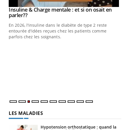
Insuline & Charge mentale : et si on osait en
Youtube
Youtube
parler??
En 2026, l'insuline dans le diabète de type 2 reste
entourée d'idées reçues chez les patients comme
parfois chez les soignants.
Ecz
You
pour
L'ét
Vaca
Nos 
LES MALADIES
Hypotension orthostatique : quand la