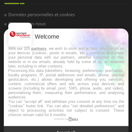
Données personnelles et cookies
Qui sommes-nous
Conditions d'utilisation
Welcome
Plan du site
With our 225
partners
, we wish to store and access information on
Mentions Légales
your devices (cookies, pixels in emails, etc.), combine and share
your personal data with our partners, whether collected on this
Nous contacter
website or in our emails, already held by some of us, or obtained
later, including in other contexts.
Processing this data (identifiers, browsing, preferences, purchases,
loyalty programs, IP, postal addresses and emails, phone, precise
NEWSLETTER
geolocation, etc.) allows developing and offering you services,
content, commercial offers and ads across your devices and
screens (including by email, post, SMS, phone, audio, and video),
Recevez toutes les semaines les meilleures infos santé
personalising them, measuring their performance, and analysing
audiences.
You can "accept all" and withdraw your consent at any time via the
"cookies" footer link
. You can also "set detailed preferences" and
object to processing activities not subject to consent. These
choices remain valid for 6 months.
powered by
S'INSCRIRE