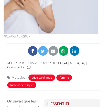
ARLAWKA AUNGTUN
Publié le 05.05.2022 à 16h30
|
|
|
|
|
Commenter
Mots clés :
crise cardiaque
femme
facteur de risque
On savait que les
L'ESSENTIEL