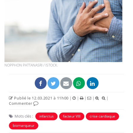
NOPPHON PATTANASRI / ISTOCK.
Publié le 12.03.2021 à 11h00
|
|
|
|
|
Commenter
Mots clés :
infarctus
facteur VIII
crise cardiaque
biomarqueur