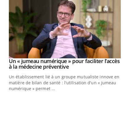
Un « jumeau numérique » pour faciliter l’accès
Youtube
Youtube
à la médecine préventive
Un établissement lié à un groupe mutualiste innove en
e
matière de bilan de santé : l'utilisation d'un « jumeau
numérique » permet ...
COU
You
Coup
vous