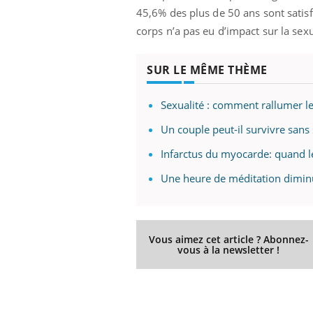
ère de bilan de
Doc
épisode, une ...
45,6% des plus de 50 ans sont satisfa
« jumeau
dire
corps n’a pas eu d’impact sur la sexu
SUR LE MÊME THÈME
Sexualité : comment rallumer l
Un couple peut-il survivre sans 
Infarctus du myocarde: quand l
Une heure de méditation diminue
Vous aimez cet article ? Abonnez-
vous à la newsletter !