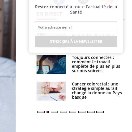
Restez connecté à toute l’actualité de la
Twitter
Facebook
Instagram
Santé
EN DIRECT
us : un cas
Comment oublier les
chez un touriste
écrans en vacances ?
ce
S'INSCRIRE À LA NEWSLETTER
é infantile : un
Toujours connectés :
s’interroge sur
comment le travail
x élevé en France
empiète de plus en plus
sur nos soirées
e à risque : ce jus
Cancer colorectal : une
attire l'attention
stratégie simple aurait
rcheurs
changé la donne au Pays
basque