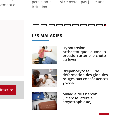
ins au quotidien
persistante… Et si ce n'était pas juste une
issement du
irritation ...
LES MALADIES
Hypotension
orthostatique : quand la
pression artérielle chute
au lever
Drépanocytose : une
déformation des globules
rouges aux conséquences
graves
'inscrire
Maladie de Charcot
(Sclérose latérale
amyotrophique)