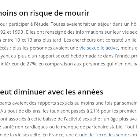
 moins on risque de mourir
ur participer à l’étude. Toutes avaient fait un séjour dans un hô
92 et 1993. Elles ont renseigné des informations sur leur vie sex
 entre 10 et 13 ans plus tard. Les chercheurs ont constaté un lie
décès : plus les personnes avaient une
vie sexuelle active
, moins e
 ayant eu plus d’un rapport sexuel hebdomadaire dans l’année pr
s inférieur de 27%, en comparaison aux personnes qui n’en ont p
peut diminuer avec les années
ipants avaient des rapports sexuels au moins une fois par semai
nd l’entreprise mise sur le bien
Eczéma chronique des
tube
Youtube
. Au bout de dix ans, les taux sont passés à 21% pour les premie
Youtube
Youtu
e global
quotidien (3/3)
nt associés à cette baisse de l’activité sexuelle : un âge plus avan
 santé non cardiaques ou le manque de partenaire stable. Tout
 rendez-vous de la santé et de la
Dans cette vidéo, le Dr In
ité de vie au travail" de Pourquoi
dermatologue à Paris, vo
n de la vie sexuelle. En France, une
étude de Terre des seniors
mo