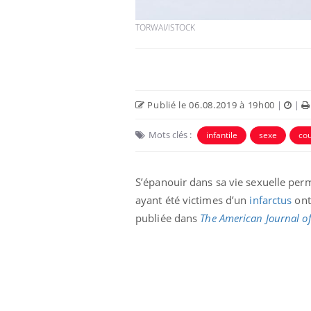
TORWAI/ISTOCK
Publié le 06.08.2019 à 19h00
|
|
Mots clés :
infantile
sexe
co
S’épanouir dans sa vie sexuelle per
ayant été victimes d’un
infarctus
ont 
publiée dans
The American Journal o