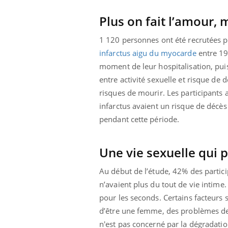
Plus on fait l’amour,
1 120 personnes ont été recrutées po
infarctus aigu du myocarde
entre 19
moment de leur hospitalisation, puis
entre activité sexuelle et risque de 
risques de mourir. Les participants
infarctus avaient un risque de décè
pendant cette période.
Une vie sexuelle qui 
Au début de l’étude, 42% des partic
Youtube
ue » pour
COUP DE FOOD sur le diabète
Qua
Youtube
You
n’avaient plus du tout de vie intime
médecine
êtr
pour les seconds. Certains facteurs so
Coup de food sur le diabète, c'est votre
d’être une femme, des problèmes de
"Les
nouveau rendez-vous culinaire qui
 groupe
qual
bouscule les idées reçues ! Dans cet
n'est pas concerné par la dégradatio