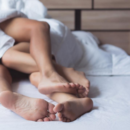
Hantavir
détecté 
en Fran
Mortalit
rapport 
son tau
Grossess
naturel 
des che