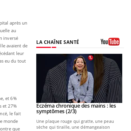
pital après un
uelle au
n inversé
LA CHAÎNE SANTÉ
lle avaient de
Youtube
écédant leur
as eu du tout
ne, et 6%
 mains : au
Eczéma chronique des mains : les
Youtube
rs et 27%
be
Youtube
symptômes (2/3)
cé, le fait
 le monde
ès Zaraa,
Une plaque rouge qui gratte, une peau
us explique
sèche qui tiraille, une démangeaison
ntre que