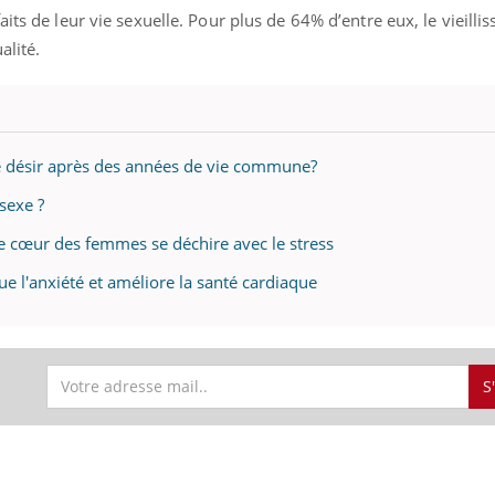
teur reçoivent Régis Blugeon, DRH et
comment protéger vos ma
its de leur vie sexuelle. Pour plus de 64% d’entre eux, le vieill
cteur ...
et éviter les ...
alité.
e désir après des années de vie commune?
sexe ?
e cœur des femmes se déchire avec le stress
 l'anxiété et améliore la santé cardiaque
S