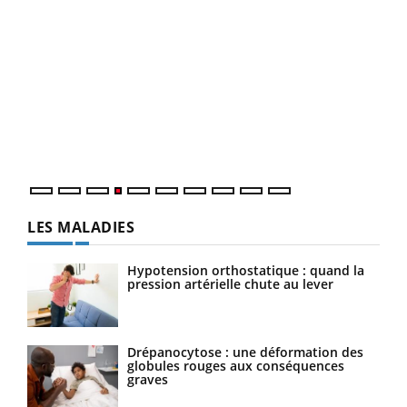
Dia
You
Le 
pers
ques
LES MALADIES
Hypotension orthostatique : quand la
pression artérielle chute au lever
Drépanocytose : une déformation des
globules rouges aux conséquences
graves