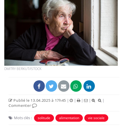
DMITRY BERKUT/ISTOCK
Publié le 13.04.2025 à 17h45
|
|
|
|
|
Commenter
Mots clés :
solitude
alimentation
vie sociale