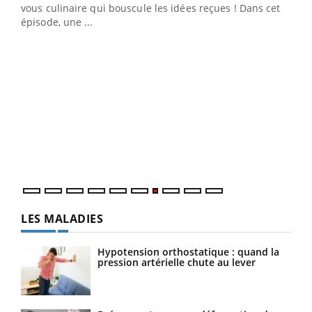
vous culinaire qui bouscule les idées reçues ! Dans cet
épisode, une ...
Yout
Quand l’entreprise mise sur le bien être global
Ecz
Youtube
You
(3/3
Dans
vous
quot
LES MALADIES
Hypotension orthostatique : quand la
pression artérielle chute au lever