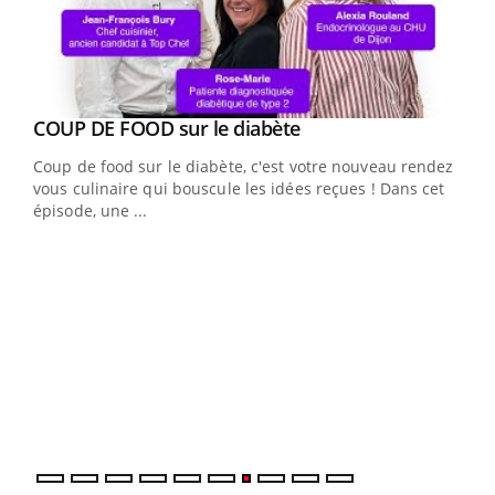
Youtube
Yout
COUP DE FOOD sur le diabète
Quand l’entreprise mise sur le bien être global
Youtube
Youtube
Coup de food sur le diabète, c'est votre nouveau rendez-
"Les rendez-vous de la santé et de la qualité de vie au
vous culinaire qui bouscule les idées reçues ! Dans cet
travail" de Pourquoi Docteur reçoivent Régis Blugeon,
épisode, une ...
DRH et directeur ...
Ecz
You
(3/3
Dans
vous
quot