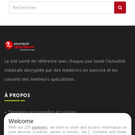
Le site santé de référence avec chaque jour toute l'actualité
médicale decryptée par des médecins en exercice et les
conseils des meilleurs spécialistes.
À PROPOS
Données personnelles et cookies
Welcome
Qui sommes-nous
With our 225
partners
, we wish to store and access information on
Conditions d'utilisation
your devices (cookies, pixels in emails, etc.), combine and share