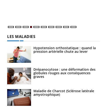
Le 
pers
ques
LES MALADIES
Hypotension orthostatique : quand la
pression artérielle chute au lever
Drépanocytose : une déformation des
globules rouges aux conséquences
graves
Maladie de Charcot (Sclérose latérale
amyotrophique)