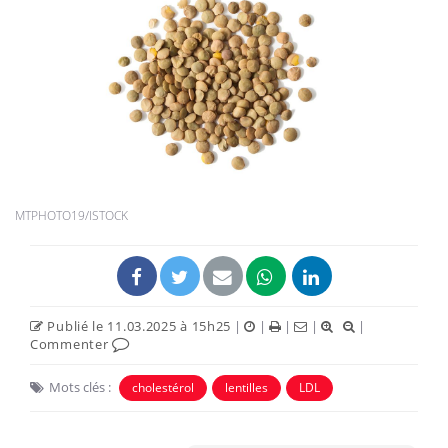
MTPHOTO19/ISTOCK
Publié le 11.03.2025 à 15h25
|
|
|
|
|
Commenter
Mots clés :
cholestérol
lentilles
LDL