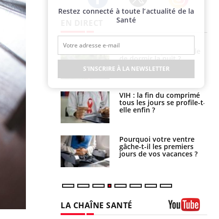
Restez connecté à toute l’actualité de la
Twitter
Facebook
Instagram
Santé
EN DIRECT
unya, dengue,
La sieste empêche-t-elle
e : que se passe-
de dormir la nuit ?
s le sud de la
S'INSCRIRE À LA NEWSLETTER
icaments GLP-1
VIH : la fin du comprimé
t-ils aussi les os
tous les jours se profile-t-
elle enfin ?
alovirus : ce qui
Pourquoi votre ventre
ans la prise en
gâche-t-il les premiers
des femmes
jours de vos vacances ?
es
LA CHAÎNE SANTÉ
Youtube