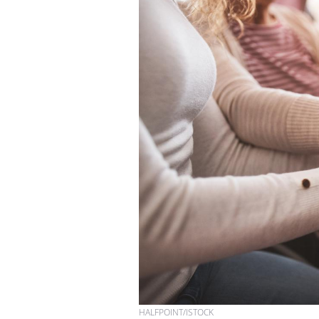
Hantavirus : un cas
détecté chez un touriste
en France
Mortalité infantile : un
rapport s’interroge sur
son taux élevé en France
Grossesse à risque : ce jus
naturel attire l'attention
des chercheurs
HALFPOINT/ISTOCK