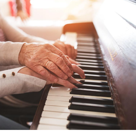
Comment oublier les
Chikung
écrans en vacances ?
West Nil
t-il dan
France ?
Toujours connectés :
Les méd
comment le travail
protègen
empiète de plus en plus
?
sur nos soirées
Cancer colorectal : une
Cytomég
stratégie simple aurait
change d
changé la donne au Pays
charge 
basque
enceint