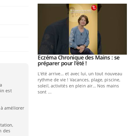
ale : et si on
Eczéma Chronique des Mains : se
Youtube
ube
Youtube
préparer pour l’été !
e diabète de type 2
L'été arrive… et avec lui, un tout nouveau
çues chez les
rythme de vie ! Vacances, plage, piscine,
la
ez les soignants.
soleil, activités en plein air… Nos mains
in est
sont ...
Di
You
 à améliorer
Le 
nom
dia
itation,
défi
on des