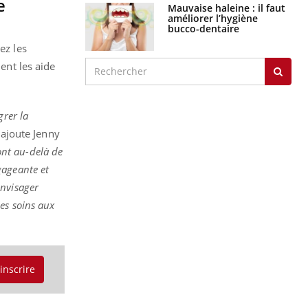
e
Mauvaise haleine : il faut
améliorer l’hygiène
bucco-dentaire
ez les
nt les aide
grer la
ajoute Jenny
ont au-delà de
gageante et
envisager
es soins aux
'inscrire