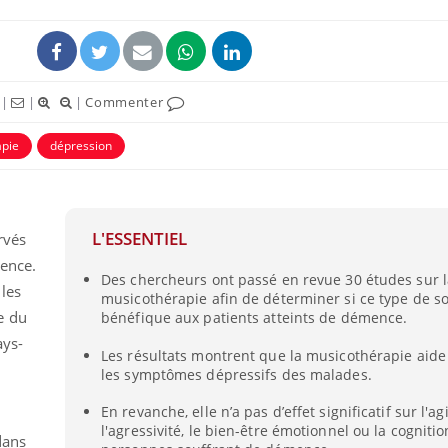
|
|
|
Commenter
apie
dépression
ence en fer : comprendre pour
Insuline & Charge ment
tube
Youtube
Youtube
Yout
venir
osait en parler??
L'ESSENTIEL
rvés
gue, irritabilité, brouillard mental ou
En 2026, l'insuline dans l
e alopécie… Les symptômes de la
reste entourée d'idées re
ence.
Des chercheurs ont passé en revue 30 études sur 
nce en fer sont multiples ce qui la rend
patients comme parfois ch
 les
musicothérapie afin de déterminer si ce type de so
e du
bénéfique aux patients atteints de démence.
ays-
Les résultats montrent que la musicothérapie aide
les symptômes dépressifs des malades.
En revanche, elle n’a pas d’effet significatif sur l'ag
l'agressivité, le bien-être émotionnel ou la cogniti
dans