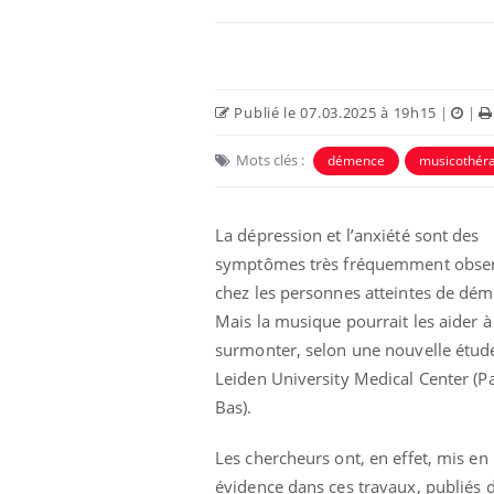
Publié le 07.03.2025 à 19h15
|
|
Mots clés :
démence
musicothér
Eczéma Chronique des Mains :
Car
Youtube
You
Youtube
expliquer ma maladie
pré
La dépression et l’anxiété sont des
symptômes très fréquemment obse
Il y a des sujets qui sont faciles à aborder...
Fati
d'autres non ! D'un côté, poser des
mêm
chez les personnes atteintes de dém
questions sur la maladie d'un proche c'est
care
Mais la musique pourrait les aider à
montrer ...
...
surmonter, selon une nouvelle étud
Leiden University Medical Center (P
Bas).
Les chercheurs ont, en effet, mis en
évidence dans ces travaux, publiés 