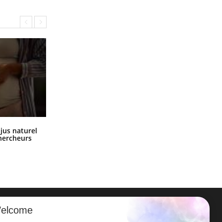
Comment oublier les écrans en
 jus naturel
vacances ?
chercheurs
elcome
ER