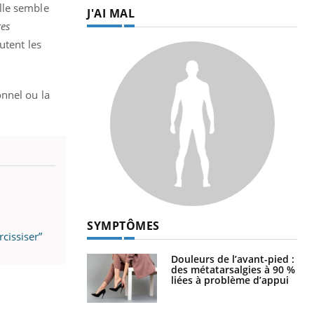
lle semble
J'AI MAL
es
outent les
onnel ou la
SYMPTÔMES
rcissiser”
Douleurs de l’avant-pied :
des métatarsalgies à 90 %
liées à problème d’appui