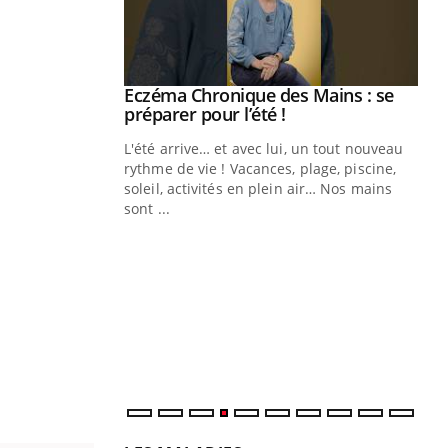
Eczéma Chronique des Mains : se
Youtube
Youtube
préparer pour l’été !
L'été arrive… et avec lui, un tout nouveau
rythme de vie ! Vacances, plage, piscine,
soleil, activités en plein air… Nos mains
sont ...
Youtube
Diabète & Ramadan 2026
Un
Youtube
You
fac
Le Ramadan approche, et, pour de
pr
nombreuses personnes atteintes de
Un 
diabète, c'est une période de questions, de
mut
défis, mais ...
san
num