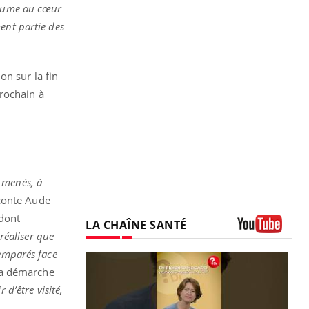
baume au cœur
ment partie des
on sur la fin
prochain à
t menés, à
aconte Aude
 dont
LA CHAÎNE SANTÉ
 réaliser que
Youtube
ésemparés face
la démarche
r d’être visité,