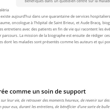
bénéfiques dans un quotidien centré sur la maladie
Comment éviter une otite
pendant les vacances ?
aléria
e existe aujourd’hui dans une quarantaine de services hospitaliers
eaume, oncologue à l’hôpital de Saint Brieuc, et Aude Bracq, bio
es entretiens avec des patients en fin de vie qui racontent les é
r parcours. La mission de la biographe est ensuite de rédiger c
vres dont les malades sont présentés comme les auteurs et qui por
rée comme un soin de support
 sur leur vie, de retrouver des moments heureux, de revenir sur des
 pour eux, durant les entretiens, de bénéficier d’une sorte de bulle