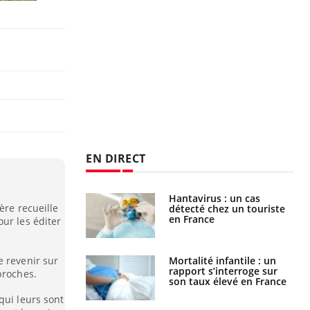
EN DIRECT
Hantavirus : un cas
Comment oublier les
ère recueille
détecté chez un touriste
écrans en vacances ?
en France
ur les éditer
e revenir sur
Mortalité infantile : un
Toujours connectés :
rapport s’interroge sur
comment le travail
proches.
son taux élevé en France
empiète de plus en plus
sur nos soirées
qui leurs sont