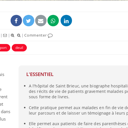
|
|
|
Commenter
port
deuil
L'ESSENTIEL
uis
Bébés, jeunes enfants :
A l'hôpital de Saint Brieuc, une biographe hospitali
quelle trousse à
e
pharmacie pour les
des récits de vie de patients gravement malades po
vacances ?
èrent
sous forme de livres.
et
Cette pratique permet aux malades en fin de vie d
Syndrome métabolique :
, dans
quels sont les meilleurs
leur parcours et de laisser un témoignage à leurs 
exercices physiques ?
lus
Elle permet aux patients de faire des parenthèses 