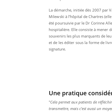
 caries pouvaient
Mon enfant est-il trop
disparaître sans
sensible ou simplement
La démarche, initiée dès 2007 par V
e ?
très empathique ?
Milewski à l’hôpital de Chartres (ell
été poursuivie par le Dr Corinne All
hospitalière. Elle consiste à mener d
souvenirs les plus marquants de leu
et de les éditer sous la forme de li
signature.
Une pratique considé
"
Cela permet aux patients de réfléchir
transmettre, mais c’est aussi un moyen