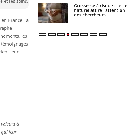
 et les soins.
Grossesse à risque : ce jus
Cancer colorectal : une
naturel attire l'attention
stratégie simple aurait
des chercheurs
changé la donne au Pays
basque
 en France), a
graphe
vénements, les
es témoignages
tent leur
 valeurs à
 qui leur