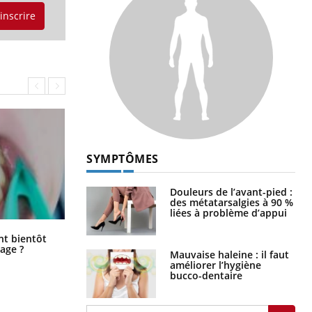
'inscrire
SYMPTÔMES
Douleurs de l’avant-pied :
des métatarsalgies à 90 %
liées à problème d’appui
Éclipse solaire du 12 août : “Des
ent bientôt
verres adaptés, c'est indispensable
age ?
Mauvaise haleine : il faut
pour la santé des yeux”
améliorer l’hygiène
bucco-dentaire