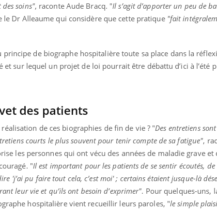
 des soins"
, raconte Aude Bracq. "
Il s’agit d’apporter un peu de 
e le Dr Alleaume qui considère que cette pratique
"fait intégrale
rincipe de biographe hospitalière toute sa place dans la réflexi
é et sur lequel un projet de loi pourrait être débattu d’ici à l’été 
vet des patients
alisation de ces biographies de fin de vie ? "
Des entretiens son
ntretiens courts le plus souvent pour tenir compte de sa fatigue"
, r
alorise les personnes qui ont vécu des années de maladie grave et
écouragé. "
Il est important pour les patients de se sentir écoutés, de
 dire 'j’ai pu faire tout cela, c’est moi' ; certains étaient jusque-là d
rant leur vie et qu’ils ont besoin d’exprimer"
. Pour quelques-uns, 
graphe hospitalière vient recueillir leurs paroles, "
le simple plaisi