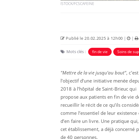
ISTOCK/FCSCAFEINE
Publié le 20.02.2025 à 12h00
|
|
Mots clés :
fin de vie
Soins de sup
"Mettre de la vie jusqu’au bout"
, c’est
l’objectif d’une initiative menée dep
2018 à l’hôpital de Saint-Brieuc qui
es d’angoisse
Éclipse solaire du 12 août
elles survenir
: “Des verres adaptés,
propose aux patients en fin de vie d
son apparente ?
c'est indispensable pour
la santé des yeux”
recueillir le récit de ce qu’ils consid
comme l’essentiel de leur existence 
en vacances :
Les troubles du sommeil
d’en faire un livre. Une pratique qui
u signe d’une
modifient votre cerveau !
?
cet établissement, a déjà concerné p
de 40 personnes.