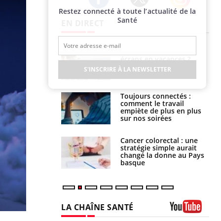
Restez connecté à toute l’actualité de la
Twitter
Facebook
Instagram
Santé
EN DIRECT
 oublier les
Chikungunya, dengue,
en vacances ?
West Nile : que se passe-
t-il dans le sud de la
S'INSCRIRE À LA NEWSLETTER
France ?
s connectés :
Les médicaments GLP-1
 le travail
protègent-ils aussi les os
 de plus en plus
?
soirées
olorectal : une
Cytomégalovirus : ce qui
e simple aurait
change dans la prise en
la donne au Pays
charge des femmes
enceintes
LA CHAÎNE SANTÉ
Youtube