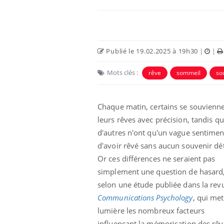
Ecz
You
exp
Publié le 19.02.2025 à 19h30
|
|
Il y
d'au
Mots clés :
rêve
sommeil
so
ques
mont
Chaque matin, certains se souvienn
leurs rêves avec précision, tandis q
d'autres n'ont qu'un vague sentimen
d'avoir rêvé sans aucun souvenir dét
Or ces différences ne seraient pas
simplement une question de hasard
selon une étude publiée dans la rev
Communications Psychology
, qui met
lumière les nombreux facteurs
influençant la mémorisation des rêv