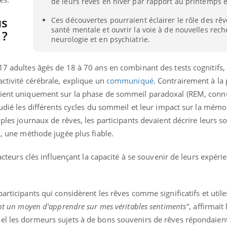
de leurs rêves en hiver par rapport au printemps e
us
Ces découvertes pourraient éclairer le rôle des rêv
santé mentale et ouvrir la voie à de nouvelles rec
 ?
neurologie et en psychiatrie.
17 adultes âgés de 18 à 70 ans en combinant des tests cognitifs,
activité cérébrale, explique un
communiqué
. Contrairement à la 
raient uniquement sur la phase de sommeil paradoxal (REM, conn
étudié les différents cycles du sommeil et leur impact sur la mémo
mples journaux de rêves, les participants devaient décrire leurs s
x, une méthode jugée plus fiable.
facteurs clés influençant la capacité à se souvenir de leurs expéri
participants qui considèrent les rêves comme significatifs et utile
ont un moyen d'apprendre sur mes véritables sentiments"
, affirmait
el les dormeurs sujets à de bons souvenirs de rêves répondaien