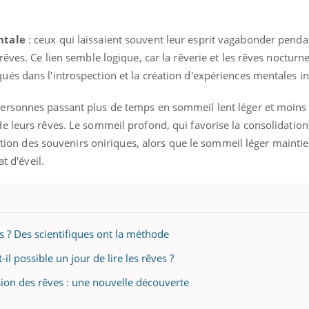
ntale
: ceux qui laissaient souvent leur esprit vagabonder penda
rêves. Ce lien semble logique, car la rêverie et les rêves nocturn
és dans l'introspection et la création d'expériences mentales in
personnes passant plus de temps en sommeil lent léger et moin
e leurs rêves. Le sommeil profond, qui favorise la consolidatio
ention des souvenirs oniriques, alors que le sommeil léger mainti
t d'éveil.
 ? Des scientifiques ont la méthode
il possible un jour de lire les rêves ?
on des rêves : une nouvelle découverte