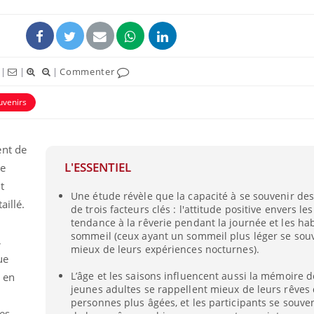
éma Chronique des Mains :
Carence en fer : com
tube
Youtube
Youtube
Youtube
liquer ma maladie
prévenir
|
|
|
Commenter
 a des sujets qui sont faciles à aborder...
Fatigue, irritabilité, brou
tres non ! D'un côté, poser des
même alopécie… Les sym
uvenirs
tions sur la maladie d'un proche c'est
carence en fer sont multi
rer ...
...
ent de
L'ESSENTIEL
ue
t
Une étude révèle que la capacité à se souvenir de
aillé.
de trois facteurs clés : l'attitude positive envers les
tendance à la rêverie pendant la journée et les ha
sommeil (ceux ayant un sommeil plus léger se sou
,
mieux de leurs expériences nocturnes).
ue
L’âge et les saisons influencent aussi la mémoire d
 en
jeunes adultes se rappellent mieux de leurs rêves 
personnes plus âgées, et les participants se souv
es.