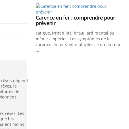
prendre pour
illard mental ou
ptômes de la
ples ce qui la rend
s rêves dépend
 rêves, la
bitudes de
Insuline & Charge mentale : et si on
Ec
Youtube
You
Youtube
viennent
osait en parler??
pré
En 2026, l'insuline dans le diabète de type 2
L'é
es rêves. Les
reste entourée d'idées reçues chez les
ryt
que les
patients comme parfois chez les soignants.
sol
enaient moins
sont