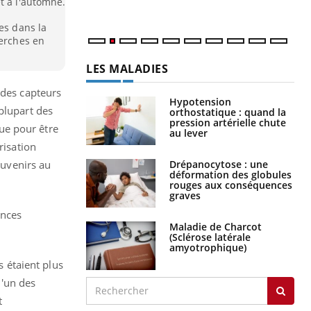
t à l'automne.
es dans la
herches en
LES MALADIES
 des capteurs
Hypotension
plupart des
orthostatique : quand la
pression artérielle chute
ue pour être
au lever
risation
Drépanocytose : une
ouvenirs au
déformation des globules
rouges aux conséquences
graves
ences
Maladie de Charcot
(Sclérose latérale
amyotrophique)
s étaient plus
 l'un des
t