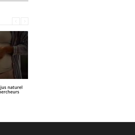
Comment oublier les écrans en
 jus naturel
vacances ?
chercheurs