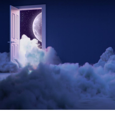
Hantavirus : un cas
Comment
détecté chez un touriste
écrans 
en France
Mortalité infantile : un
Toujour
rapport s’interroge sur
comment
son taux élevé en France
empiète
sur nos 
Grossesse à risque : ce jus
Cancer c
naturel attire l'attention
stratégi
des chercheurs
changé 
basque