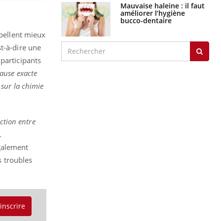
Mauvaise haleine : il faut
améliorer l’hygiène
bucco-dentaire
ppellent mieux
t-à-dire une
participants
cause exacte
t sur la chimie
ction entre
.
galement
s troubles
'inscrire