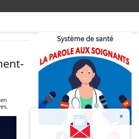
nent-
 en
ves.
Publicité