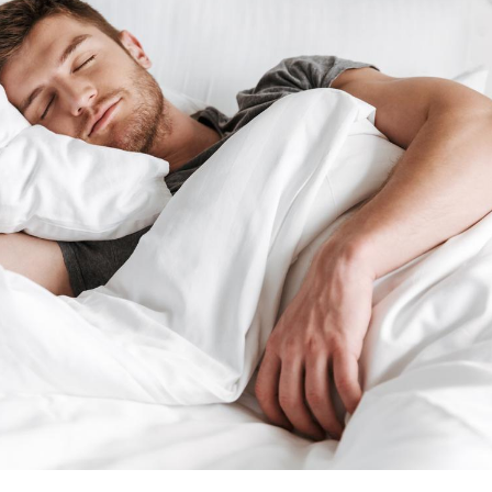
Grossesse à risque : ce jus
Cancer c
naturel attire l'attention
stratégi
des chercheurs
changé 
basque
Comment oublier les
Chikung
écrans en vacances ?
West Nil
t-il dan
France ?
Toujours connectés :
Les méd
comment le travail
protègen
empiète de plus en plus
?
sur nos soirées