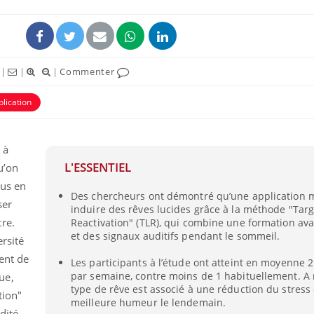
|
|
|
Commenter
plication
 à
L'ESSENTIEL
u’on
lus en
Des chercheurs ont démontré qu’une application 
ser
induire des rêves lucides grâce à la méthode "Targ
re.
Reactivation" (TLR), qui combine une formation ava
et des signaux auditifs pendant le sommeil.
ersité
ent de
Les participants à l’étude ont atteint en moyenne 2
par semaine, contre moins de 1 habituellement. A 
ue,
type de rêve est associé à une réduction du stress
tion"
meilleure humeur le lendemain.
dité,