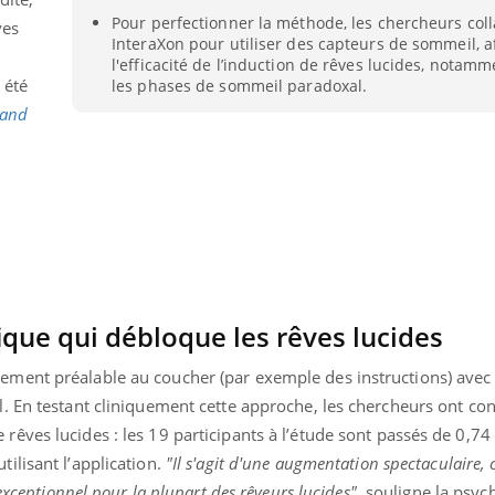
Pour perfectionner la méthode, les chercheurs col
ves
InteraXon pour utiliser des capteurs de sommeil, a
l'efficacité de l’induction de rêves lucides, notam
 été
les phases de sommeil paradoxal.
 and
que qui débloque les rêves lucides
ment préalable au coucher (par exemple des instructions) avec
uline & Charge mentale : et si on
Eczéma Chronique des
tube
Youtube
. En testant cliniquement cette approche, les chercheurs ont co
Youtube
Y
it en parler??
préparer pour l’été !
ves lucides : les 19 participants à l’étude sont passés de 0,74 
026, l'insuline dans le diabète de type 2
L'été arrive… et avec lui,
ilisant l’application.
"Il s'agit d'une augmentation spectaculaire
e entourée d'idées reçues chez les
rythme de vie ! Vacances, 
exceptionnel pour la plupart des rêveurs lucides"
, souligne la psy