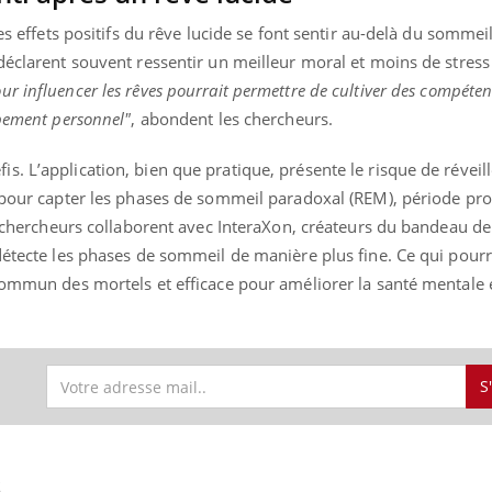
es effets positifs du rêve lucide se font sentir au-delà du sommeil
déclarent souvent ressentir un meilleur moral et moins de stress
r influencer les rêves pourrait permettre de cultiver des compéten
ppement personnel"
, abondent les chercheurs.
. L’application, bien que pratique, présente le risque de réveill
n pour capter les phases de sommeil paradoxal (REM), période pr
es chercheurs collaborent avec InteraXon, créateurs du bandeau de
détecte les phases de sommeil de manière plus fine. Ce qui pourr
 commun des mortels et efficace pour améliorer la santé mentale 
S
S