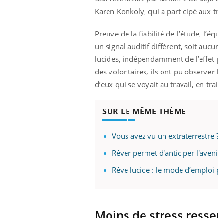
'un proche c'est
carence en fer sont multiples ce qui la rend
pat
Karen Konkoly, qui a participé aux 
...
Preuve de la fiabilité de l’étude, l’
un signal auditif différent, soit auc
lucides, indépendamment de l’effet
des volontaires, ils ont pu observer
d’eux qui se voyait au travail, en tra
SUR LE MÊME THÈME
Vous avez vu un extraterrestre ?
Rêver permet d'anticiper l'aveni
Rêve lucide : le mode d’emploi 
Moins de stress resse