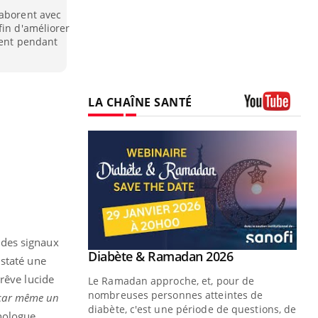
laborent avec
fin d'améliorer
ment pendant
LA CHAÎNE SANTÉ
Youtube
 des signaux
Youtube
 Mains : se
Diabète & Ramadan 2026
Youtube
nstaté une
outube
rêve lucide
Le Ramadan approche, et, pour de
 un tout nouveau
nombreuses personnes atteintes de
, car même un
plage, piscine,
diabète, c'est une période de questions, de
chologue