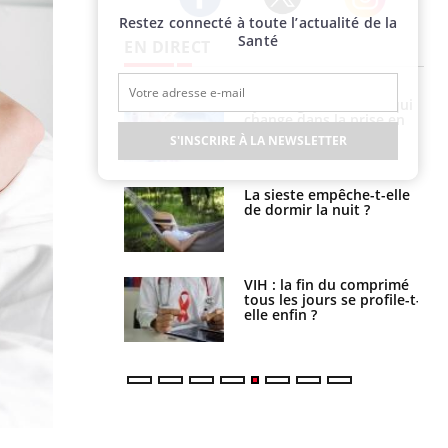
Restez connecté à toute l’actualité de la
Twitter
Facebook
Instagram
Santé
EN DIRECT
olorectal : une
Cytomégalovirus : ce qui
e simple aurait
change dans la prise en
la donne au Pays
charge des femmes
S'INSCRIRE À LA NEWSLETTER
enceintes
unya, dengue,
La sieste empêche-t-elle
e : que se passe-
de dormir la nuit ?
s le sud de la
icaments GLP-1
VIH : la fin du comprimé
t-ils aussi les os
tous les jours se profile-t-
elle enfin ?