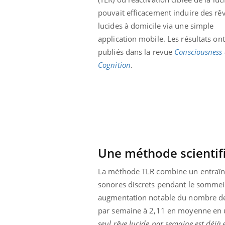
pouvait efficacement induire des rê
lucides à domicile via une simple
application mobile. Les résultats ont
publiés dans la revue
Consciousness
Cognition
.
Une méthode scientifi
La méthode TLR combine un entraîne
 Mains :
Carence en fer : comprendre pour
Ins
Youtube
You
sonores discrets pendant le sommeil
Youtube
Youtube
prévenir
osa
augmentation notable du nombre de rê
aciles à aborder...
Fatigue, irritabilité, brouillard mental ou
En 2
par semaine à 2,11 en moyenne en ut
poser des
même alopécie… Les symptômes de la
rest
seul rêve lucide par semaine est déjà 