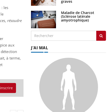
graves
 : les
Maladie de Charcot
 le
(Sclérose latérale
amyotrophique)
ces, résoudre
er
opice aux
J'AI MAL
 détection
ait, à terme,
et
'inscrire