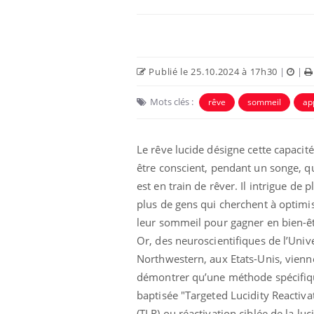
Publié le 25.10.2024 à 17h30
|
|
Mots clés :
rêve
sommeil
ap
Le rêve lucide désigne cette capacité
être conscient, pendant un songe, q
est en train de rêver. Il intrigue de p
plus de gens qui cherchent à optimi
leur sommeil pour gagner en bien-êt
Or, des neuroscientifiques de l’Univ
Northwestern, aux Etats-Unis, vienn
démontrer qu’une méthode spécifiq
baptisée "Targeted Lucidity Reactiva
(TLR) ou réactivation ciblée de la luci