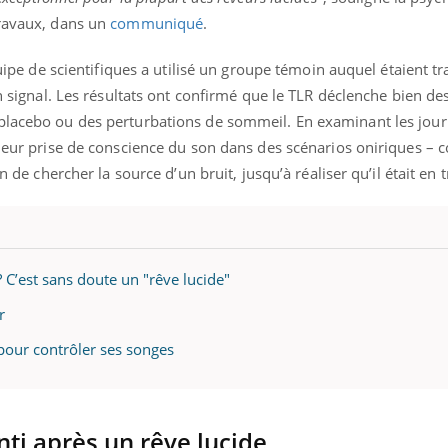
ients comme parfois chez les soignants.
soleil, activités en plein
travaux, dans un
communiqué
.
sont ...
équipe de scientifiques a utilisé un groupe témoin auquel étaient t
un signal. Les résultats ont confirmé que le TLR déclenche bien de
 placebo ou des perturbations de sommeil. En examinant les jou
 leur prise de conscience du son dans des scénarios oniriques –
in de chercher la source d’un bruit, jusqu’à réaliser qu’il était en 
 C’est sans doute un "rêve lucide"
r
pour contrôler ses songes
nti après un rêve lucide