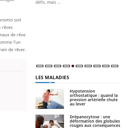
 air… Nos mains
défis, mais ...
Un
You
fac
ransmis soit
pr
s rêves
Un 
rnaux de rêve
mut
 comme l’un
san
train de rêver.
num
LES MALADIES
Hypotension
orthostatique : quand la
pression artérielle chute
au lever
Drépanocytose : une
déformation des globules
rouges aux conséquences