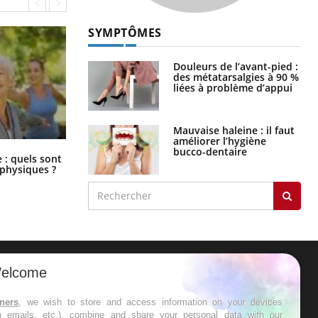
SYMPTÔMES
Douleurs de l’avant-pied :
des métatarsalgies à 90 %
liées à problème d’appui
Mauvaise haleine : il faut
améliorer l’hygiène
bucco-dentaire
Comment éviter une otite pendant
: quels sont
les vacances ?
 physiques ?
elcome
ER
tners
, we wish to store and access information on your devices
in emails, etc.), combine and share your personal data with our
s les semaines les meilleures