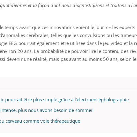
ients comme parfois chez les soignants.
soleil, activités en plein
 quotidiennes et la façon dont nous diagnostiquons et traitons à l’av
sont ...
de temps avant que ces innovations voient le jour ? – les experts
 d'anomalies cérébrales, telles que les convulsions ou les tumeurs
ogie EEG pourrait également être utilisée dans le jeu vidéo et la r
 environ 20 ans. La probabilité de pouvoir lire le contenu des rêv
si devenir une réalité, mais pas avant au moins 50 ans, selon le
ic pourrait être plus simple grâce à l'électroencéphalographie
st intense, plus nous avons besoin de sommeil
ue du cerveau comme voie thérapeutique