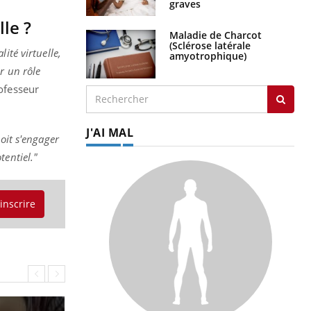
graves
lle ?
Maladie de Charcot
(Sclérose latérale
lité virtuelle,
amyotrophique)
r un rôle
ofesseur
J'AI MAL
oit s'engager
tentiel."
'inscrire