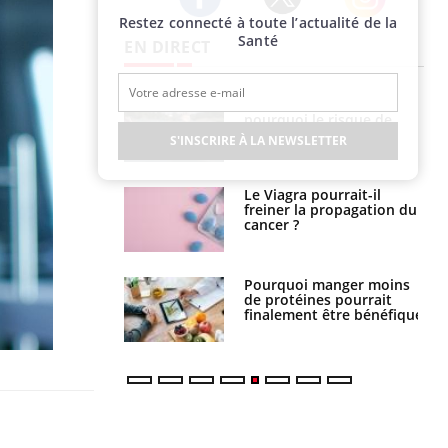
Restez connecté à toute l’actualité de la
Twitter
Facebook
Instagram
Santé
EN DIRECT
e empêche-t-elle
Fortes chaleurs :
r la nuit ?
pourquoi le risque de
noyade grimpe-t-il ?
S'INSCRIRE À LA NEWSLETTER
 fin du comprimé
Le Viagra pourrait-il
 jours se profile-t-
freiner la propagation du
n ?
cancer ?
i votre ventre
Pourquoi manger moins
il les premiers
de protéines pourrait
 vos vacances ?
finalement être bénéfique