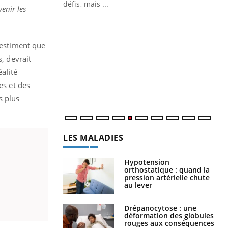
 air… Nos mains
défis, mais ...
enir les
Un
You
fac
pr
 estiment que
, devrait
Un 
mut
éalité
san
es et des
num
s plus
LES MALADIES
Hypotension
orthostatique : quand la
pression artérielle chute
au lever
Drépanocytose : une
déformation des globules
rouges aux conséquences