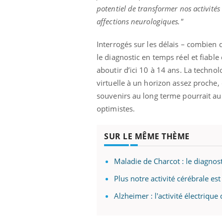
'un proche c'est
carence en fer sont multiples ce qui la rend
pat
potentiel de transformer nos activités
...
affections neurologiques."
Interrogés sur les délais – combien 
le diagnostic en temps réel et fiable
aboutir d’ici 10 à 14 ans. La technol
virtuelle à un horizon assez proche,
souvenirs au long terme pourrait aus
optimistes.
SUR LE MÊME THÈME
Maladie de Charcot : le diagnost
Plus notre activité cérébrale e
Alzheimer : l'activité électriq