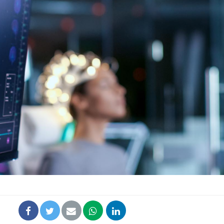
Chikungunya, dengue,
La siest
West Nile : que se passe-
de dormi
t-il dans le sud de la
France ?
Les médicaments GLP-1
VIH : la
protègent-ils aussi les os
tous les
?
elle enfi
Cytomégalovirus : ce qui
Pourquo
change dans la prise en
gâche-t-
charge des femmes
jours de
enceintes