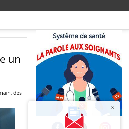
le un
main, des
Publicité