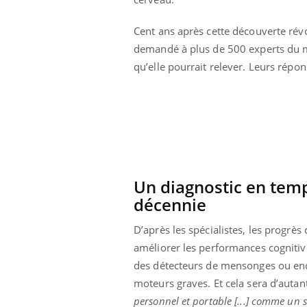
Cent ans après cette découverte rév
demandé à plus de 500 experts du mon
qu’elle pourrait relever. Leurs répo
Un diagnostic en temp
décennie
D’après les spécialistes, les progrès 
 Mains :
Carence en fer : comprendre pour
Ins
améliorer les performances cognitive
Youtube
You
Youtube
Youtube
prévenir
osa
des détecteurs de mensonges ou enco
moteurs graves. Et cela sera d’auta
aciles à aborder...
Fatigue, irritabilité, brouillard mental ou
En 2
poser des
même alopécie… Les symptômes de la
rest
personnel et portable [...] comme un