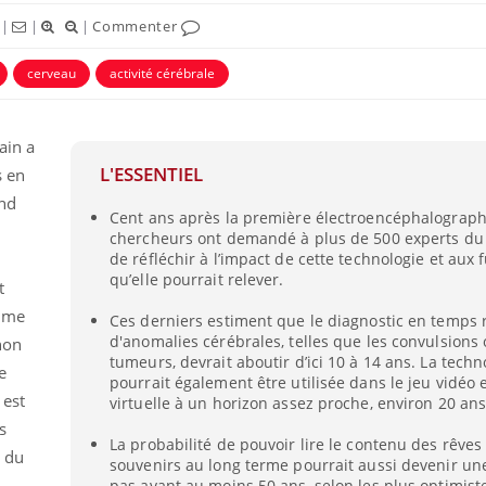
|
|
|
Commenter
cerveau
activité cérébrale
ain a
L'ESSENTIEL
s en
and
Cent ans après la première électroencéphalographi
chercheurs ont demandé à plus de 500 experts du
de réfléchir à l’impact de cette technologie et aux 
qu’elle pourrait relever.
t
omme
Ces derniers estiment que le diagnostic en temps r
d'anomalies cérébrales, telles que les convulsions 
 non
tumeurs, devrait aboutir d’ici 10 à 14 ans. La tech
e
pourrait également être utilisée dans le jeu vidéo et
 est
virtuelle à un horizon assez proche, environ 20 ans
s
La probabilité de pouvoir lire le contenu des rêves
s du
souvenirs au long terme pourrait aussi devenir une
pas avant au moins 50 ans, selon les plus optimist