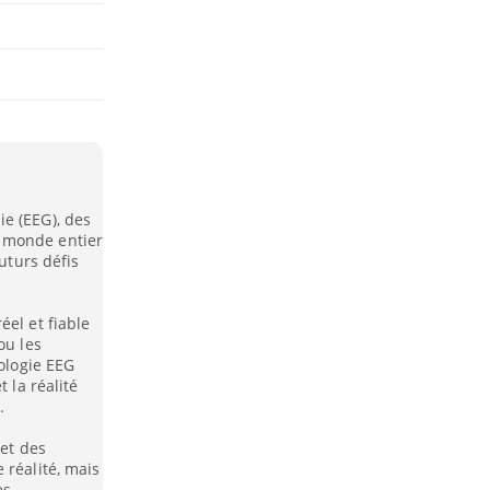
e (EEG), des
 monde entier
futurs défis
éel et fiable
ou les
nologie EEG
 la réalité
.
 et des
 réalité, mais
es.