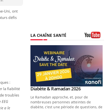
me-Uni, ont
turs défis
LA CHAÎNE SANTÉ
Youtube
iques :
Youtube
 Mains : se
Diabète & Ramadan 2026
la fiabilité
Youtube
outube
de troubles
Le Ramadan approche, et, pour de
e EEG
 un tout nouveau
nombreuses personnes atteintes de
plage, piscine,
diabète, c'est une période de questions, de
ie a le