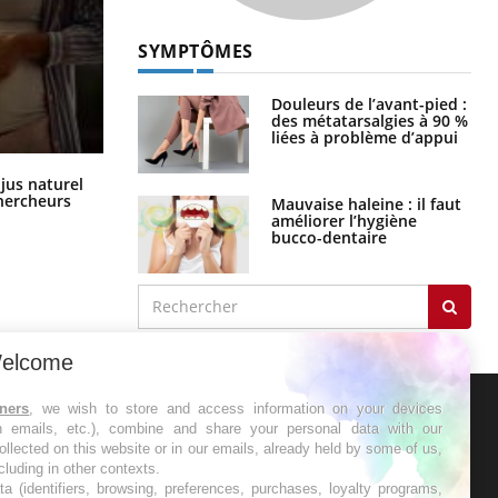
SYMPTÔMES
Douleurs de l’avant-pied :
des métatarsalgies à 90 %
liées à problème d’appui
Comment oublier les écrans en
 jus naturel
vacances ?
chercheurs
Mauvaise haleine : il faut
améliorer l’hygiène
bucco-dentaire
elcome
tners
, we wish to store and access information on your devices
in emails, etc.), combine and share your personal data with our
ER
ollected on this website or in our emails, already held by some of us,
ncluding in other contexts.
ta (identifiers, browsing, preferences, purchases, loyalty programs,
s les semaines les meilleures