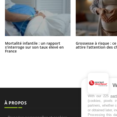
Mortalité infantile : un rapport
Grossesse à risque : ce
s’interroge sur son taux élevé en
attire l'attention des 
France
W
With our 225
par
(cookies, pixels 
À PROPOS
NEWSLETT
partners, whether c
or obtained later, i
Processing this da
Recevez toute