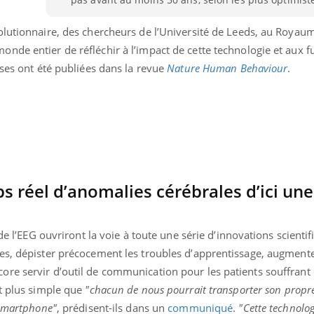
olutionnaire, des chercheurs de l’Université de Leeds, au Royau
de entier de réfléchir à l’impact de cette technologie et aux fu
nses ont été publiées dans la revue
Nature Human Behaviour
.
s réel d’anomalies cérébrales d’ici une
de l’EEG ouvriront la voie à toute une série d’innovations scientif
uline & Charge mentale : et si on
Eczéma Chronique des
s, dépister précocement les troubles d’apprentissage, augmenter 
tube
Youtube
Youtube
Y
it en parler??
préparer pour l’été !
re servir d’outil de communication pour les patients souffrant 
nt plus simple que
"chacun de nous pourrait transporter son propr
026, l'insuline dans le diabète de type 2
L'été arrive… et avec lui,
e entourée d'idées reçues chez les
rythme de vie ! Vacances, 
 smartphone"
, prédisent-ils dans un
communiqué
.
"Cette technolog