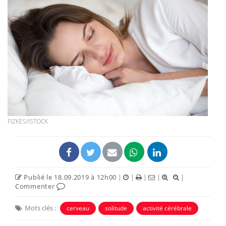
FIZKES/ISTOCK
Publié le 18.09.2019 à 12h00
|
|
|
|
|
Commenter
Mots clés :
cerveau
solitude
activité cérébrale