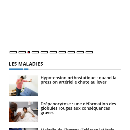
Ecz
You
pour
L'ét
Vaca
Nos 
LES MALADIES
Hypotension orthostatique : quand la
pression artérielle chute au lever
Drépanocytose : une déformation des
globules rouges aux conséquences
graves
Maladie de Charcot (Sclérose latérale