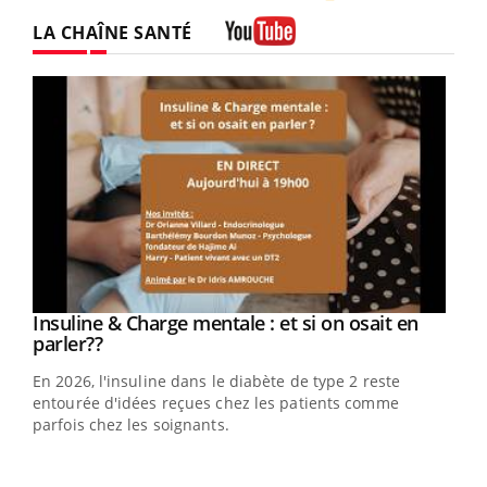
Twitter
Facebook
Instagram
LA CHAÎNE SANTÉ
Youtube
Youtube
Insuline & Charge mentale : et si on osait en
Youtube
Youtube
parler??
En 2026, l'insuline dans le diabète de type 2 reste
entourée d'idées reçues chez les patients comme
parfois chez les soignants.