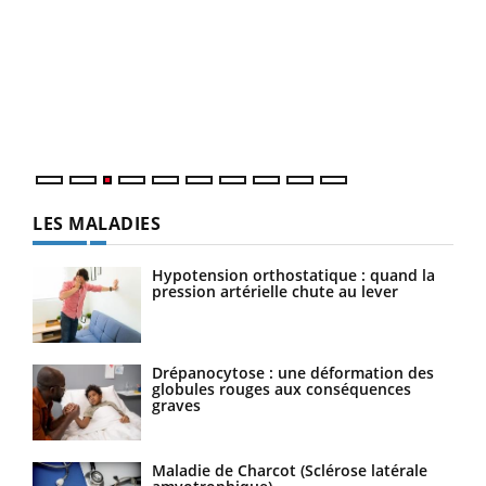
Ecz
You
pour
L'ét
Vaca
Nos 
LES MALADIES
Hypotension orthostatique : quand la
pression artérielle chute au lever
Drépanocytose : une déformation des
globules rouges aux conséquences
graves
Maladie de Charcot (Sclérose latérale