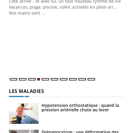
L'été arrive… et avec lui, un tout nouveau rythme de vie !
Vacances, plage, piscine, soleil, activités en plein air…
Nos mains sont ...
Dia
You
Le 
pers
ques
LES MALADIES
Hypotension orthostatique : quand la
pression artérielle chute au lever
Drépanocytose : une déformation des