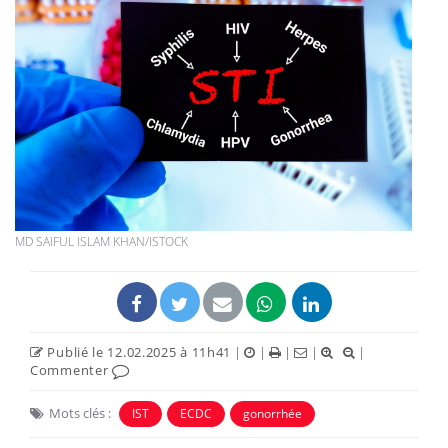
MD SAIFUL ISLAM KHAN/ISTOCK
Publié le 12.02.2025 à 11h41
|
|
|
|
|
Commenter
Mots clés :
IST
ECDC
gonorrhée