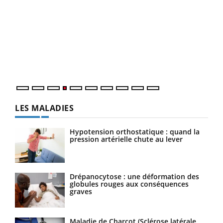
Dia
You
Le 
pers
ques
LES MALADIES
Hypotension orthostatique : quand la
pression artérielle chute au lever
Drépanocytose : une déformation des
globules rouges aux conséquences
graves
Maladie de Charcot (Sclérose latérale