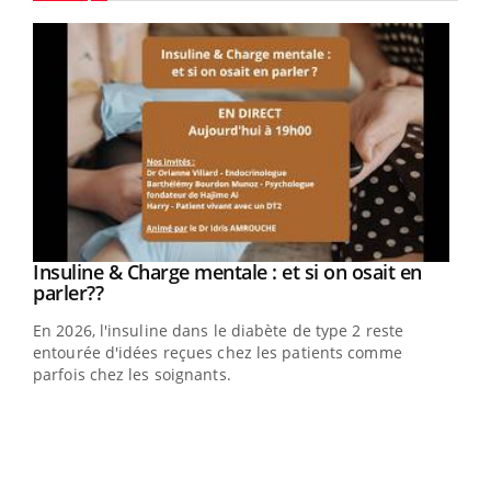
Youtube
Insuline & Charge mentale : et si on osait en
Youtube
Youtube
parler??
En 2026, l'insuline dans le diabète de type 2 reste
entourée d'idées reçues chez les patients comme
parfois chez les soignants.
Eczéma Chronique des Mains : se préparer
Dia
Youtube
You
Youtube
pour l’été !