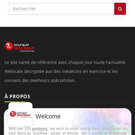
Le site santé de référence avec chaque jour toute l'actualité
médicale decryptée par des médecins en exercice et les
conseils des meilleurs spécialistes.
À PROPOS
Données personnelles et cookies
Welcome
Qui sommes-nous
With our 225
partners
, we wish to store and access information on
Conditions d'utilisation
your devices (cookies, pixels in emails, etc.), combine and share