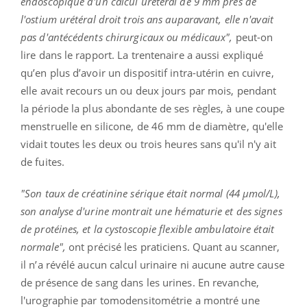
endoscopique d'un calcul urétéral de 9 mm près de
l'ostium urétéral droit trois ans auparavant, elle n'avait
pas d'antécédents chirurgicaux ou médicaux",
peut-on
lire dans le rapport. La trentenaire a aussi expliqué
qu’en plus d’avoir un dispositif intra-utérin en cuivre,
elle avait recours un ou deux jours par mois, pendant
la période la plus abondante de ses règles, à une coupe
menstruelle en silicone, de 46 mm de diamètre, qu'elle
vidait toutes les deux ou trois heures sans qu'il n'y ait
de fuites.
"Son taux de créatinine sérique était normal (44 µmol/L),
son analyse d'urine montrait une hématurie et des signes
de protéines, et la cystoscopie flexible ambulatoire était
normale",
ont précisé les praticiens. Quant au scanner,
il n’a révélé aucun calcul urinaire ni aucune autre cause
de présence de sang dans les urines. En revanche,
l'urographie par tomodensitométrie a montré une