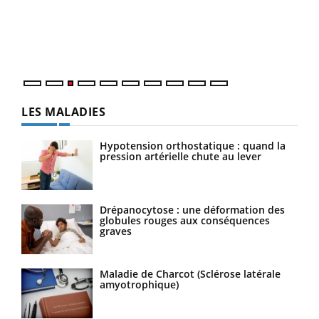
Le 
L'été arrive… et avec lui, un tout nouveau rythme de vie !
pers
Vacances, plage, piscine, soleil, activités en plein air…
ques
Nos mains sont ...
LES MALADIES
Hypotension orthostatique : quand la
pression artérielle chute au lever
Drépanocytose : une déformation des
globules rouges aux conséquences
graves
Maladie de Charcot (Sclérose latérale
amyotrophique)