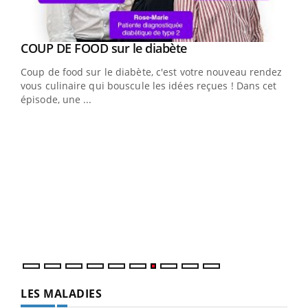
Youtube
cès
COUP DE FOOD sur le diabète
Youtube
Coup de food sur le diabète, c'est votre nouveau rendez-
 en
vous culinaire qui bouscule les idées reçues ! Dans cet
u
épisode, une ...
Qua
You
"Les
trav
DRH 
LES MALADIES