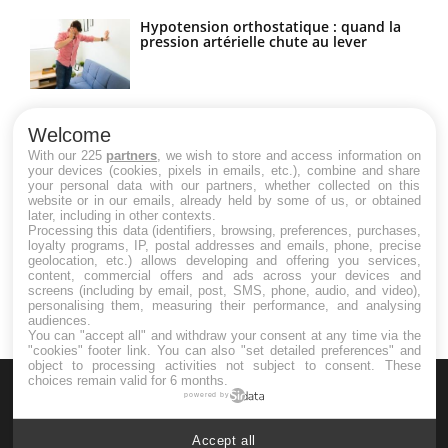
Hypotension orthostatique : quand la
pression artérielle chute au lever
Drépanocytose : une déformation des
globules rouges aux conséquences
Welcome
graves
With our 225
partners
, we wish to store and access information on
your devices (cookies, pixels in emails, etc.), combine and share
your personal data with our partners, whether collected on this
website or in our emails, already held by some of us, or obtained
Maladie de Charcot (Sclérose latérale
later, including in other contexts.
amyotrophique)
Processing this data (identifiers, browsing, preferences, purchases,
loyalty programs, IP, postal addresses and emails, phone, precise
geolocation, etc.) allows developing and offering you services,
content, commercial offers and ads across your devices and
screens (including by email, post, SMS, phone, audio, and video),
personalising them, measuring their performance, and analysing
audiences.
You can "accept all" and withdraw your consent at any time via the
"cookies" footer link
. You can also "set detailed preferences" and
object to processing activities not subject to consent. These
choices remain valid for 6 months.
powered by
Accept all