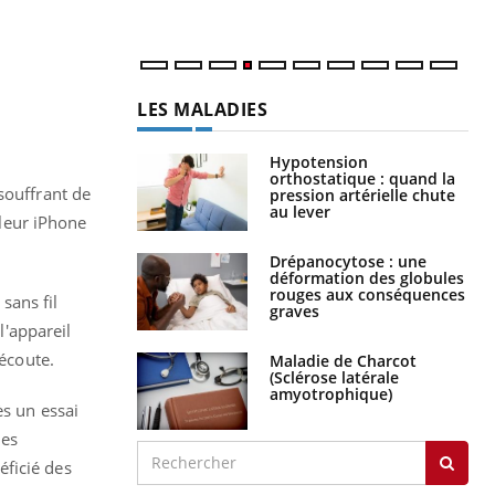
num
LES MALADIES
Hypotension
orthostatique : quand la
 souffrant de
pression artérielle chute
au lever
 leur iPhone
Drépanocytose : une
déformation des globules
rouges aux conséquences
sans fil
graves
l'appareil
’écoute.
Maladie de Charcot
(Sclérose latérale
amyotrophique)
ès un essai
les
éficié des