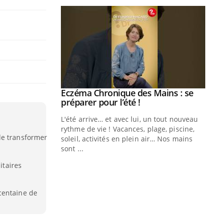
Eczéma Chronique des Mains : se
Youtube
Youtube
préparer pour l’été !
L'été arrive… et avec lui, un tout nouveau
rythme de vie ! Vacances, plage, piscine,
de transformer
soleil, activités en plein air… Nos mains
sont ...
Youtube
Diabète & Ramadan 2026
Un
Youtube
You
itaires
fac
Le Ramadan approche, et, pour de
pr
nombreuses personnes atteintes de
centaine de
Un 
diabète, c'est une période de questions, de
mut
défis, mais ...
san