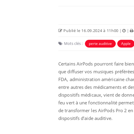
Publié le 16.09.2024 à 11h00
|
|
Mots clés :
perte auditive
Apple
 Mains :
Carence en fer : comprendre pour
Ins
Youtube
You
Youtube
Youtube
prévenir
osa
Certains AirPods pourront faire bien
que diffuser vos musiques préférées
aciles à aborder...
Fatigue, irritabilité, brouillard mental ou
En 2
poser des
même alopécie… Les symptômes de la
rest
FDA, administration américaine cha
'un proche c'est
carence en fer sont multiples ce qui la rend
pat
entre autres des médicaments et de
...
dispositifs médicaux, vient de donn
feu vert à une fonctionnalité permet
de transformer les AirPods Pro 2 en
dispositifs d’aide auditive.