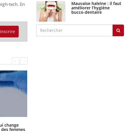
Mauvaise haleine : il faut
high-tech. En
améliorer l’hygiène
bucco-dentaire
'inscrire
La sieste empêche-t-elle de dormir
ui change
la nuit ?
ge des femmes