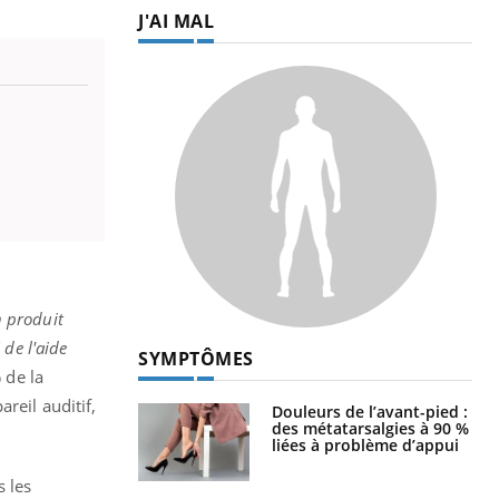
J'AI MAL
n produit
 de l'aide
SYMPTÔMES
 de la
reil auditif,
Douleurs de l’avant-pied :
des métatarsalgies à 90 %
liées à problème d’appui
s les