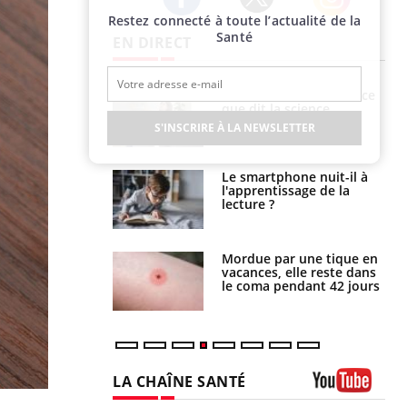
Restez connecté à toute l’actualité de la
Twitter
Facebook
Instagram
Santé
EN DIRECT
Grossesse et chaleur : ce
Mordue par un
que dit la science
barracuda, une petite fille
secourue grâce à un
S'INSCRIRE À LA NEWSLETTER
réflexe essentiel
Le smartphone nuit-il à
Légionellose en Suisse :
l'apprentissage de la
quelle est l’origine de la
lecture ?
contamination ?
Mordue par une tique en
Allergies alimentaires :
vacances, elle reste dans
une nouvelle arme contre
le coma pendant 42 jours
les réactions sévères
LA CHAÎNE SANTÉ
Youtube