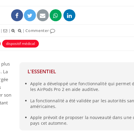
|
|
|
Commenter
dispositif médical
uline & Charge mentale : et si on
tube
Youtube
it en parler??
 plus
L'ESSENTIEL
. La
026, l'insuline dans le diabète de type 2
e entourée d'idées reçues chez les
rgée
Apple a développé une fonctionnalité qui permet 
ients comme parfois chez les soignants.
s
les AirPods Pro 2 en aide auditive.
er son
La fonctionnalité a été validée par les autorités san
tant
américaines.
Apple prévoit de proposer la nouveauté dans une 
pays cet automne.