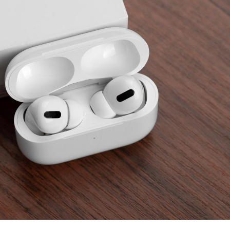
Fortes chaleurs :
pourquoi le risque de
noyade grimpe-t-il ?
Le Viagra pourrait-il
freiner la propagation du
cancer ?
Pourquoi manger moins
de protéines pourrait
finalement être bénéfique