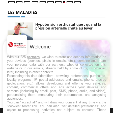
LES MALADIES
Hypotension orthostatique : quand la
pression artérielle chute au lever
Welcome
Drépanocytose : une déformation des
globules rouges aux conséquences
graves
With our 225
partners
, we wish to store and access information on
your devices (cookies, pixels in emails, etc.), combine and share
your personal data with our partners, whether collected on this
website or in our emails, already held by some of us, or obtained
Maladie de Charcot (Sclérose latérale
later, including in other contexts.
amyotrophique)
Processing this data (identifiers, browsing, preferences, purchases,
loyalty programs, IP, postal addresses and emails, phone, precise
geolocation, etc.) allows developing and offering you services,
content, commercial offers and ads across your devices and
screens (including by email, post, SMS, phone, audio, and video),
personalising them, measuring their performance, and analysing
audiences.
You can "accept all" and withdraw your consent at any time via the
"cookies" footer link
. You can also "set detailed preferences" and
object to processing activities not subject to consent. These