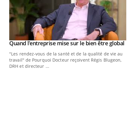
Yout
Quand l’entreprise mise sur le bien être global
Youtube
ndez-
"Les rendez-vous de la santé et de la qualité de vie au
cet
travail" de Pourquoi Docteur reçoivent Régis Blugeon,
DRH et directeur ...
Ecz
You
(3/3
Dans
vous
quot