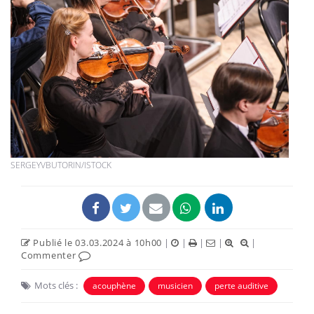
SERGEYVBUTORIN/ISTOCK
Publié le 03.03.2024 à 10h00
|
|
|
|
|
Commenter
Mots clés :
acouphène
musicien
perte auditive