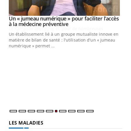
Un « jumeau numérique » pour faciliter l’accès
Youtube
Youtube
à la médecine préventive
Un établissement lié à un groupe mutualiste innove en
e
matière de bilan de santé : l'utilisation d'un « jumeau
numérique » permet ...
COU
You
Coup
vous
épis
LES MALADIES