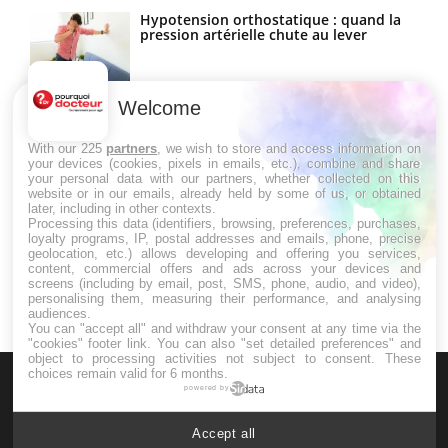
Hypotension orthostatique : quand la
pression artérielle chute au lever
Welcome
Drépanocytose : une déformation des
globules rouges aux conséquences
graves
With our 225
partners
, we wish to store and access information on
your devices (cookies, pixels in emails, etc.), combine and share
your personal data with our partners, whether collected on this
website or in our emails, already held by some of us, or obtained
Maladie de Charcot (Sclérose latérale
later, including in other contexts.
amyotrophique)
Processing this data (identifiers, browsing, preferences, purchases,
loyalty programs, IP, postal addresses and emails, phone, precise
geolocation, etc.) allows developing and offering you services,
content, commercial offers and ads across your devices and
screens (including by email, post, SMS, phone, audio, and video),
personalising them, measuring their performance, and analysing
audiences.
You can "accept all" and withdraw your consent at any time via the
"cookies" footer link
. You can also "set detailed preferences" and
object to processing activities not subject to consent. These
choices remain valid for 6 months.
powered by
Accept all