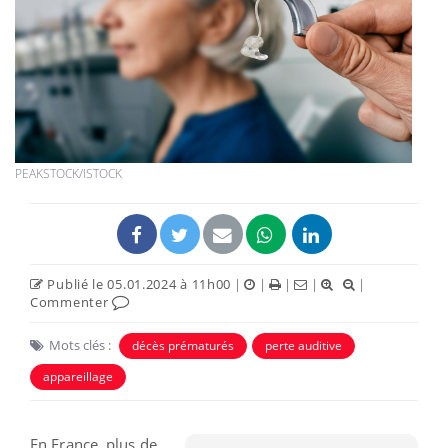
PEAKSTOCK/ISTOCK
Publié le 05.01.2024 à 11h00
|
|
|
|
|
Commenter
Mots clés :
décès prématurés
perte auditive
appareillage
En France, plus de