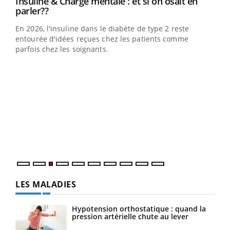
Youtube
Insuline & Charge mentale : et si on osait en
Youtube
Youtube
parler??
En 2026, l'insuline dans le diabète de type 2 reste
entourée d'idées reçues chez les patients comme
parfois chez les soignants.
Ecz
You
pour
L'ét
Vaca
Nos 
LES MALADIES
Hypotension orthostatique : quand la
pression artérielle chute au lever