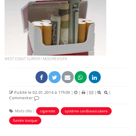
WEST COAST SURFER / MOO/REX/SIPA
Publié le 02.01.2014 à 17h09
|
|
|
|
|
Commenter
Mots clés :
cigarette
système cardiovasculaire
fumée toxique