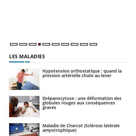
Le 
pers
ques
LES MALADIES
Hypotension orthostatique : quand la
pression artérielle chute au lever
Drépanocytose : une déformation des
globules rouges aux conséquences
graves
Maladie de Charcot (Sclérose latérale
amyotrophique)