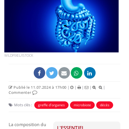
WILDPIXEL/ISTOCK
Publié le 11.07.2024 à 17h00
|
|
|
|
|
Commenter
Mots clés :
greffe d'organes
microbiote
décès
La composition du
L'ESSENTIEL