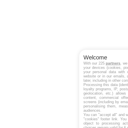
Welcome
With our 225
partners
, we
your devices (cookies, pi
your personal data with o
website or in our emails,
later, including in other con
Processing this data (ident
loyalty programs, IP, pos
geolocation, etc.) allows
content, commercial off
screens (including by ema
personalising them, meas
audiences.
You can "accept all" and w
"cookies" footer link
. You 
object to processing act
choices remain valid for 6