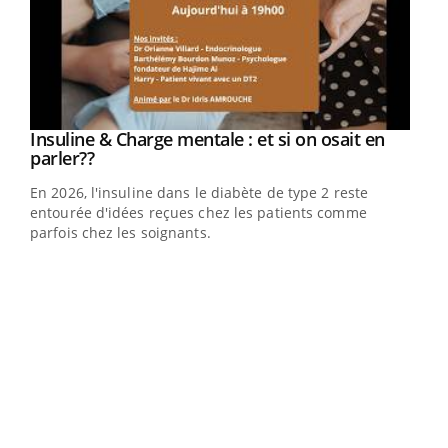
Youtube
Insuline & Charge mentale : et si on osait en
Youtube
Youtube
parler??
En 2026, l'insuline dans le diabète de type 2 reste
entourée d'idées reçues chez les patients comme
parfois chez les soignants.
Ecz
You
pour
L'ét
Vaca
Nos 