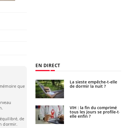
EN DIRECT
unya, dengue,
La sieste empêche-t-elle
e : que se passe-
de dormir la nuit ?
a mémoire que
s le sud de la
erveau
icaments GLP-1
VIH : la fin du comprimé
n.
t-ils aussi les os
tous les jours se profile-t-
elle enfin ?
équilibré, de
en dormir.