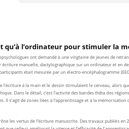
Cancer colorectal : une
Cytomég
stratégie simple aurait
change d
changé la donne au Pays
charge 
basque
enceint
ôt qu’à l’ordinateur pour stimuler la 
uropsychologues ont demandé à une vingtaine de jeunes de retran
ar écriture manuelle, dactylographique sur un ordinateur et en d
es participants était mesurée par un électro-encéphalogramme (EEG
 l’écriture à la main et le dessin stimulaient le cerveau, alors que
hique. Dans le détail, c’est l’activité des bandes thêta des région
s. Il s’agit de zones liées à l’apprentissage et à la mémorisation
rône les vertus de l’écriture manuscrite. Des travaux publiés en 
 que celle-ci améliorait la vitesse et l’efficacité de l’apprentissa