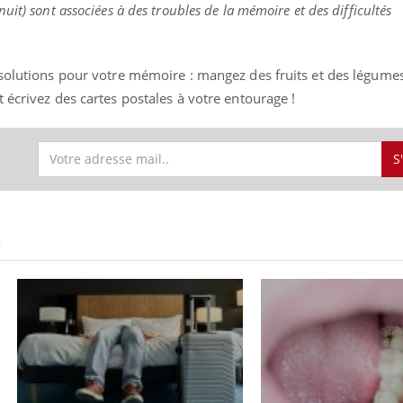
it) sont associées à des troubles de la mémoire et des difficultés
solutions pour votre mémoire : mangez des fruits et des légumes
Youtube
bète & Ramadan 2026
Un « jumeau numériq
tube
Youtube
 écrivez des cartes postales à votre entourage !
faciliter l’accès à la 
Ramadan approche, et, pour de
Youtube
préventive
breuses personnes atteintes de
Un établissement lié à u
ète, c'est une période de questions, de
S
mutualiste innove en mat
s, mais ...
santé : l'utilisation d'un 
numérique » permet ...
S