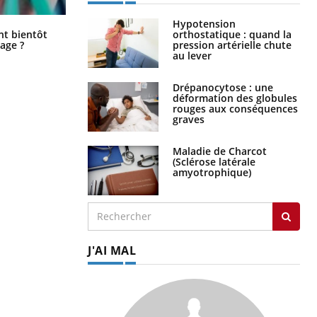
Hypotension
Éclipse solaire du 12 août : “Des
ent bientôt
orthostatique : quand la
verres adaptés, c'est indispensable
age ?
pression artérielle chute
pour la santé des yeux”
au lever
Drépanocytose : une
déformation des globules
rouges aux conséquences
graves
Maladie de Charcot
(Sclérose latérale
amyotrophique)
J'AI MAL