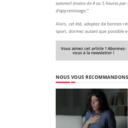
sommeil (moins de 4 ou 5 heures par nu
d’apprentissage.
”
Alors, cet été, adoptez de bonnes ré
ale : et si on
Eczéma Chronique des Mains : se
Dia
Youtube
You
sport, dormez autant que possible et
ube
Youtube
préparer pour l’été !
Le 
 diabète de type 2
L'été arrive… et avec lui, un tout nouveau
nom
ues chez les
rythme de vie ! Vacances, plage, piscine,
Vous aimez cet article ? Abonnez-
diab
vous à la newsletter !
ez les soignants.
soleil, activités en plein air… Nos mains
défi
sont ...
NOUS VOUS RECOMMANDON