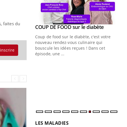
, faites du
Youtube
ue » pour
COUP DE FOOD sur le diabète
Youtube
médecine
Coup de food sur le diabète, c'est votre
nouveau rendez-vous culinaire qui
n groupe
bouscule les idées reçues ! Dans cet
'inscrire
ière de bilan de
épisode, une ...
« jumeau
Qu
You
êtr
"Le
qua
Doc
dir
LES MALADIES