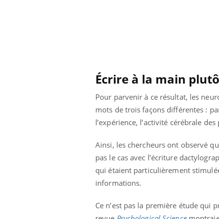
éviter une otite
Grossesse à risque : ce jus
les vacances ?
naturel attire l'attention
des chercheurs
Écrire à la main plut
Pour parvenir à ce résultat, les ne
mots de trois façons différentes : p
l’expérience, l’activité cérébrale d
Ainsi, les chercheurs ont observé que
pas le cas avec l’écriture dactylograp
qui étaient particulièrement stimulée
informations.
Ce n’est pas la première étude qui p
revue
Psychological Science
montraient