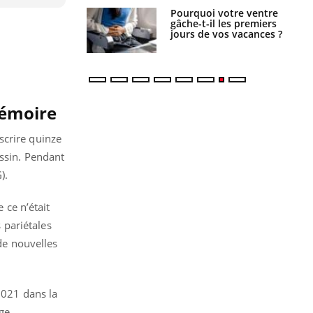
alovirus : ce qui
Pourquoi votre ventre
ans la prise en
gâche-t-il les premiers
des femmes
jours de vos vacances ?
es
mémoire
scrire quinze
essin. Pendant
).
 ce n’était
s pariétales
 de nouvelles
2021 dans la
ge,