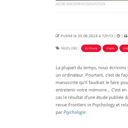
JACOB WACKERHAUSEN/ISTOCK
Publié le 30.06.2024 à 12h13
|
|
Mots clés :
écriture
main
mé
La plupart du temps, nous écrivons 
un ordinateur. Pourtant, c’est de fa
eunes enfants :
Hantavirus : un cas
manuscrite qu’il faudrait le faire po
rousse à
détecté chez un touriste
entretenir notre mémoire… C’est en 
e pour les
en France
 ?
cas le résultat d’une étude publiée d
revue Frontiers in Psychology et rel
e métabolique :
Mortalité infantile : un
nt les meilleurs
rapport s’interroge sur
par
Psychologie
.
s physiques ?
son taux élevé en France