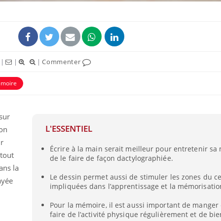
|
|
|
Commenter
moire
sur
L'ESSENTIEL
çon
Comment oublier les
Chikung
ur
écrans en vacances ?
West Nil
Écrire à la main serait meilleur pour entretenir s
tout
t-il dan
de le faire de façon dactylographiée.
France ?
ans la
Le dessin permet aussi de stimuler les zones du c
ayée
Toujours connectés :
Les méd
impliquées dans l’apprentissage et la mémorisatio
comment le travail
protègen
empiète de plus en plus
?
Pour la mémoire, il est aussi important de manger 
sur nos soirées
faire de l’activité physique régulièrement et de bi