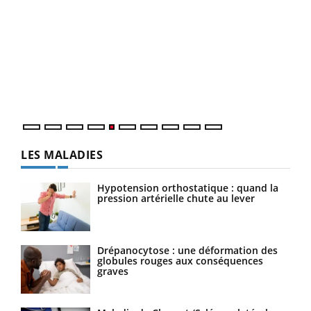
Un 
You
à l
Un é
mati
numé
LES MALADIES
Hypotension orthostatique : quand la
pression artérielle chute au lever
Drépanocytose : une déformation des
globules rouges aux conséquences
graves