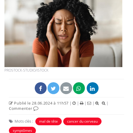
PROSTOCK-STUDIO/ISTOCK
Publié le 28.06.2024 à 11h57
|
|
|
|
|
Commenter
Mots clés :
mal de tête
cancer du cerveau
symptômes