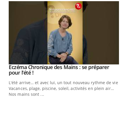
Eczéma Chronique des Mains : se préparer
Youtube
Youtube
pour l’été !
L'été arrive… et avec lui, un tout nouveau rythme de vie !
Vacances, plage, piscine, soleil, activités en plein air…
Nos mains sont ...
Dia
You
Le 