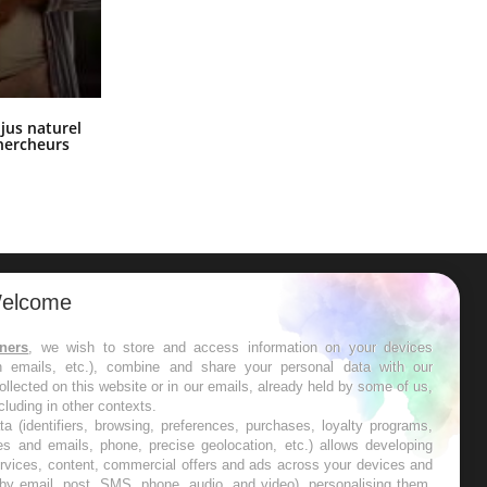
Comment oublier les écrans en
 jus naturel
vacances ?
chercheurs
elcome
ER
tners
, we wish to store and access information on your devices
in emails, etc.), combine and share your personal data with our
s les semaines les meilleures
ollected on this website or in our emails, already held by some of us,
ncluding in other contexts.
ta (identifiers, browsing, preferences, purchases, loyalty programs,
es and emails, phone, precise geolocation, etc.) allows developing
ervices, content, commercial offers and ads across your devices and
 by email, post, SMS, phone, audio, and video), personalising them,