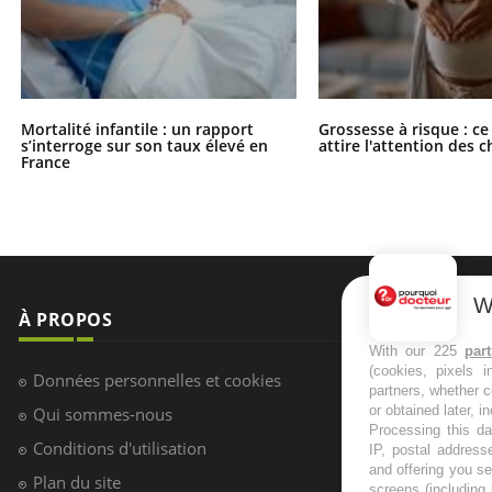
Mortalité infantile : un rapport
Grossesse à risque : ce
s’interroge sur son taux élevé en
attire l'attention des 
France
W
À PROPOS
NEWSLETT
With our 225
par
(cookies, pixels 
Recevez toute
Données personnelles et cookies
partners, whether c
infos santé
or obtained later, i
Qui sommes-nous
Processing this da
Conditions d'utilisation
IP, postal address
and offering you s
Plan du site
screens (including