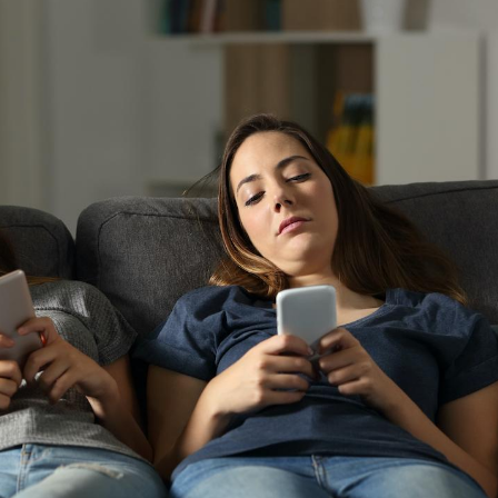
Chikungunya, dengue,
La siest
West Nile : que se passe-
de dormi
t-il dans le sud de la
France ?
Les médicaments GLP-1
VIH : la
protègent-ils aussi les os
tous les
?
elle enfi
Cytomégalovirus : ce qui
Pourquo
change dans la prise en
gâche-t-
charge des femmes
jours de
enceintes