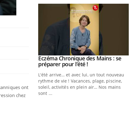
Youtube
 Mains : se
Diabète & Ramadan 2026
Youtube
outube
Le Ramadan approche, et, pour de
 un tout nouveau
nombreuses personnes atteintes de
plage, piscine,
diabète, c'est une période de questions, de
itanniques ont
 air… Nos mains
défis, mais ...
pression chez
Un
You
fac
pr
Un 
mut
san