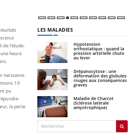
num
LES MALADIES
ésultats
escence
Hypotension
l de l’étude.
orthostatique : quand la
pression artérielle chute
 une heure
au lever
ans.
Drépanocytose : une
ur naissance.
déformation des globules
rouges aux conséquences
u moins 10
graves
ont pu
Maladie de Charcot
 répondre
(Sclérose latérale
ur, la perte
amyotrophique)