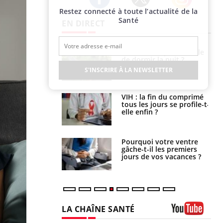
Restez connecté à toute l’actualité de la
Twitter
Facebook
Instagram
Santé
EN DIRECT
e empêche-t-elle
Fortes chaleurs :
r la nuit ?
pourquoi le risque de
noyade grimpe-t-il ?
S'INSCRIRE À LA NEWSLETTER
 fin du comprimé
Le Viagra pourrait-il
 jours se profile-t-
freiner la propagation du
n ?
cancer ?
i votre ventre
Pourquoi manger moins
il les premiers
de protéines pourrait
 vos vacances ?
finalement être bénéfique
LA CHAÎNE SANTÉ
Youtube