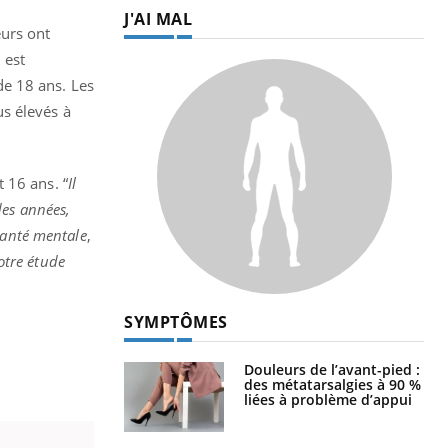
J'AI MAL
eurs ont
 est
de 18 ans. Les
s élevés à
 16 ans. “
Il
des années,
santé mentale
,
otre étude
SYMPTÔMES
Douleurs de l’avant-pied :
des métatarsalgies à 90 %
liées à problème d’appui