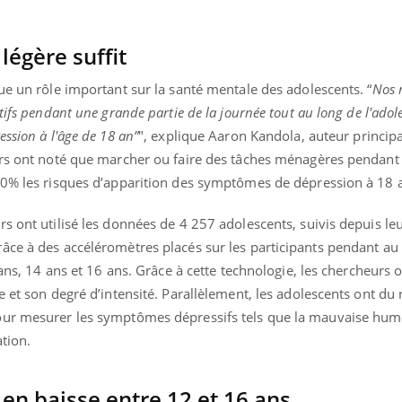
légère suffit
ue un rôle important sur la santé mentale des adolescents. “
Nos r
tifs pendant une grande partie de la journée tout au long de l'adol
ssion à l'âge de 18 an”
", explique Aaron Kandola, auteur principa
urs ont noté que marcher ou faire des tâches ménagères pendant
10% les risques d’apparition des symptômes de dépression à 18 
s ont utilisé les données de 4 257 adolescents, suivis depuis le
âce à des accéléromètres placés sur les participants pendant a
 ans, 14 ans et 16 ans. Grâce à cette technologie, les chercheurs 
e et son degré d’intensité. Parallèlement, les adolescents ont du
our mesurer les symptômes dépressifs tels que la mauvaise hume
tion.
 en baisse entre 12 et 16 ans