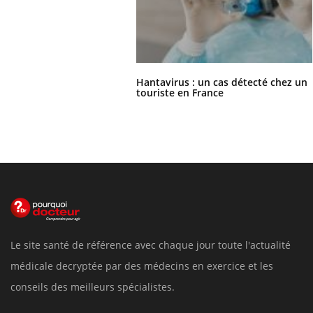
Hantavirus : un cas détecté chez un
touriste en France
Le site santé de référence avec chaque jour toute l'actualité
médicale decryptée par des médecins en exercice et les
conseils des meilleurs spécialistes.