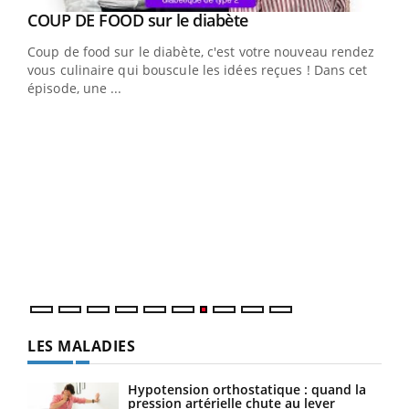
Youtube
cès
COUP DE FOOD sur le diabète
Youtube
Coup de food sur le diabète, c'est votre nouveau rendez-
 en
vous culinaire qui bouscule les idées reçues ! Dans cet
u
épisode, une ...
Qua
You
"Les
trav
DRH 
LES MALADIES
Hypotension orthostatique : quand la
pression artérielle chute au lever