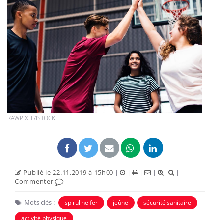
RAWPIXEL/ISTOCK
Publié le 22.11.2019 à 15h00
|
|
|
|
|
Commenter
Mots clés :
spiruline fer
jeûne
sécurité sanitaire
activité physique