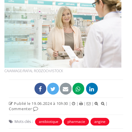
CAIAIMAGE/RAFAL RODZOCH/ISTOCK
Publié le 19.06.2024 à 10h30
|
|
|
|
|
Commenter
Mots clés :
antibiotique
pharmacie
angine