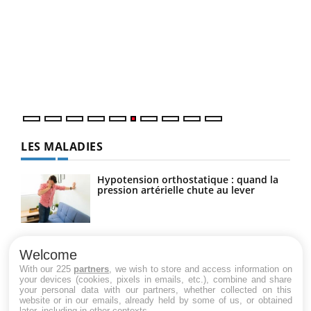
COU
You
Coup
vous
épis
LES MALADIES
Hypotension orthostatique : quand la
pression artérielle chute au lever
Drépanocytose : une déformation des
globules rouges aux conséquences
Welcome
graves
With our 225
partners
, we wish to store and access information on
your devices (cookies, pixels in emails, etc.), combine and share
your personal data with our partners, whether collected on this
website or in our emails, already held by some of us, or obtained
Maladie de Charcot (Sclérose latérale
later, including in other contexts.