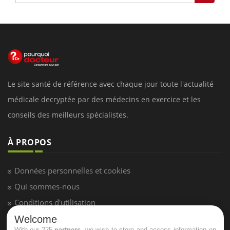
Le site santé de référence avec chaque jour toute l'actualité
médicale decryptée par des médecins en exercice et les
conseils des meilleurs spécialistes.
À PROPOS
Données personnelles et cookies
Qui sommes-nous
Conditions d'utilisation
Plan du site
Welcome
With our 225
partners
, we wish to store and access information on