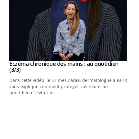
Youtube
al
Eczéma chronique des mains : au quotidien
Youtube
Youtube
(3/3)
au
Dans cette vidéo, le Dr Inès Zaraa, dermatologue à Paris,
,
vous explique comment protéger vos mains au
quotidien et éviter les ...
Ecz
You
(2/3
Une 