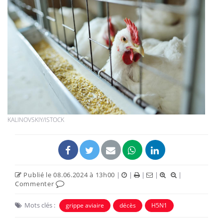
KALINOVSKIY/ISTOCK
Publié le 08.06.2024 à 13h00
|
|
|
|
|
Commenter
Mots clés :
grippe aviaire
décès
H5N1