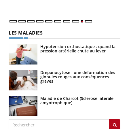
une 
une i
LES MALADIES
Hypotension orthostatique : quand la
pression artérielle chute au lever
Drépanocytose : une déformation des
globules rouges aux conséquences
graves
Maladie de Charcot (Sclérose latérale
amyotrophique)